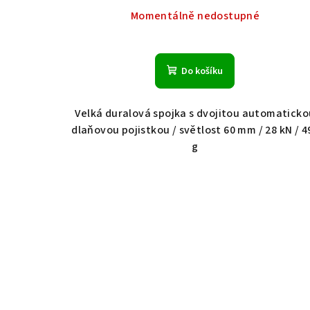
Momentálně nedostupné
Do košíku
Velká duralová spojka s dvojitou automaticko
dlaňovou pojistkou / světlost 60 mm / 28 kN / 4
g