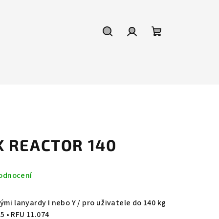
Hledat
Přihlášení
Nákupní
košík
K REACTOR 140
odnocení
mi lanyardy I nebo Y / pro uživatele do 140 kg
55 • RFU 11.074