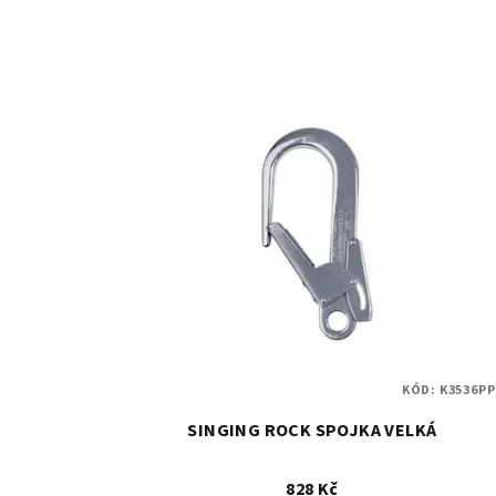
KÓD:
K3536PP
SINGING ROCK SPOJKA VELKÁ
828 Kč