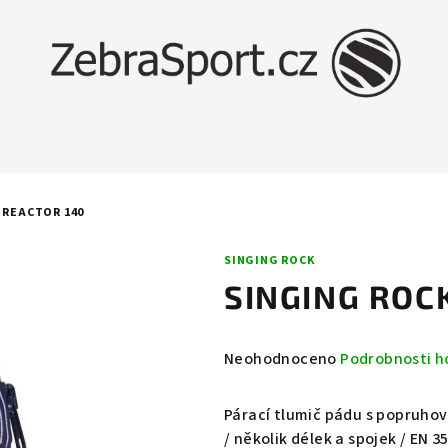
 REACTOR 140
SINGING ROCK
SINGING ROC
Průměrné
Neohodnoceno
Podrobnosti h
hodnocení
produktu
Párací tlumič pádu s popruhový
je
/ několik délek a spojek / EN 3