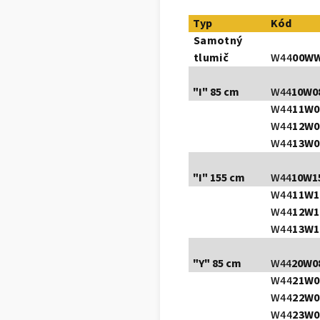
Typ
Kód
Samotný
tlumič
W44
00W
"I" 85 cm
W44
10W0
W44
11W0
W44
12W0
W44
13W0
"I" 155 cm
W44
10W1
W44
11W1
W44
12W1
W44
13W1
"Y" 85 cm
W44
20W0
W44
21W0
W44
22W0
W44
23W0