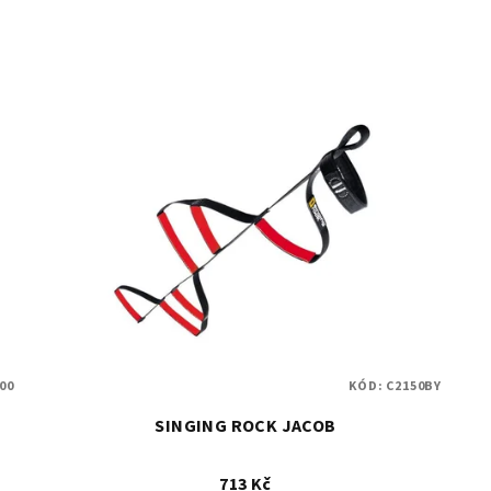
00
KÓD:
C2150BY
SINGING ROCK JACOB
713 Kč