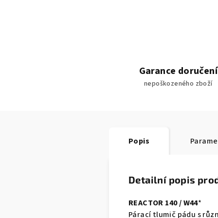
Garance doručení
nepoškozeného zboží
Popis
Parame
Detailní popis pro
REACTOR 140 / W44
*
Párací tlumič pádu s růz