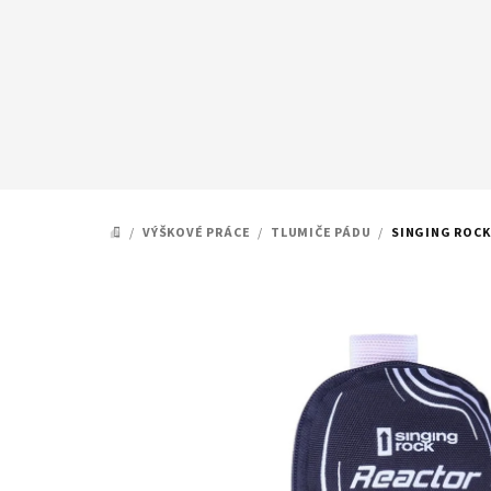
Přejít
na
obsah
/
VÝŠKOVÉ PRÁCE
/
TLUMIČE PÁDU
/
SINGING ROCK
DOMŮ