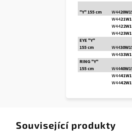
"Y" 155 cm
W44
20W1
W44
2
1W1
W44
2
2W1
W44
2
3W1
EYE "Y"
155 cm
W44
30W1
W44
33W1
RING "Y"
155 cm
W44
40W1
W44
4
1W1
W44
4
2W1
Související produkty