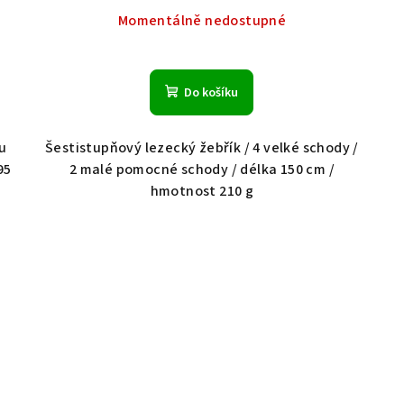
Momentálně nedostupné
Do košíku
u
Šestistupňový lezecký žebřík / 4 velké schody /
95
2 malé pomocné schody / délka 150 cm /
hmotnost 210 g