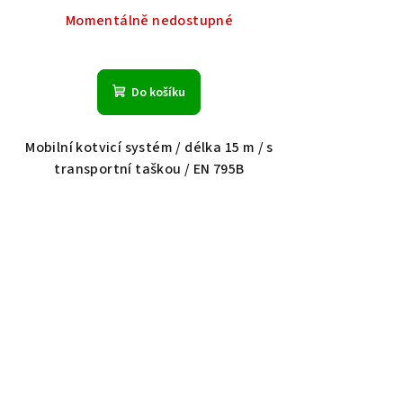
Momentálně nedostupné
Do košíku
Mobilní kotvicí systém / délka 15 m / s
transportní taškou / EN 795B