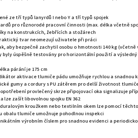
né ze tří typů lanyrdů I nebo Y a tří typů spojek
nyardů pro různorodé pracovní činnosti (max. délka včetně sp
íky na konstrukcích, žebřících a stožárech
aktický tvar neomezují uživatele při práci
ak, aby bezpečně zachytil osobu o hmotnosti 140 kg (včetně
byly úspěšně testovány pro horizontální použití a výsledný 
élka párání je 175 cm
ndikátor aktivace tlumiče pádu umožňuje rychlou a snadnou 
ické gumy a cordury s PU zátěrem pro delší životnost tlumič
 opotřebení provlečený skrze připojovací oka signalizuje př
a lze zašít libovolnou spojku EN 362
duralovým kroužkem nebo textilním okem lze pomocí těchto 
u obalu tlumiče umožnuje pohodlnou inspekci
unikátním výrobním číslem pro snadnou evidenci a periodicko