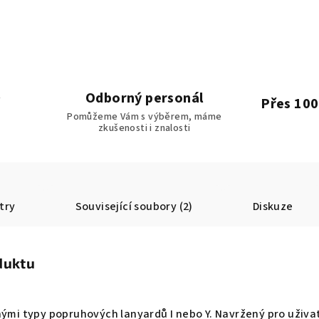
Odborný personál
Přes 100
Pomůžeme Vám s výběrem, máme
zkušenosti i znalosti
try
Související soubory (2)
Diskuze
duktu
nými typy popruhových lanyardů I nebo Y. Navržený pro uživa