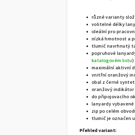
různé varianty slože
volitelné délky la
ideální pro pracovn
nízká hmotnost a pr
tlumič navrhnutý t
popruhové lanyardy 
katalogovém listu
)
maximální aktivní d
vnitřní oranžový i
obal z černé syntet
oranžový indikátor
do připojovacího ok
lanyardy vybavené 
zip po celém obvod
tlumič je označen 
Přehled variant: