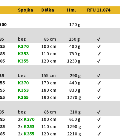
Spojka
Délka
Hm.
RFU 11.074
W00
170 g
85
bez
85 cm
250 g
✔
85
K370
100 cm
400 g
✔
85
K353
110 cm
750 g
✔
85
K355
120 cm
1230 g
✔
55
bez
155 cm
290 g
✔
55
K370
170 cm
440 g
✔
55
K353
180 cm
830 g
✔
55
K355
190 cm
1270 g
✔
85
bez
85 cm
310 g
✔
85
2x
K370
100 cm
610 g
✔
85
2x
K353
110 cm
1290 g
✔
85
2x
K355
120 cm
2210 g
✔