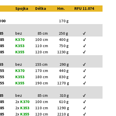
Spojka
Délka
Hm.
RFU 11.074
W00
170 g
85
bez
85 cm
250 g
✔
85
K370
100 cm
400 g
✔
85
K353
110 cm
750 g
✔
85
K355
120 cm
1230 g
✔
55
bez
155 cm
290 g
✔
55
K370
170 cm
440 g
✔
55
K353
180 cm
830 g
✔
55
K355
190 cm
1270 g
✔
85
bez
85 cm
310 g
✔
85
2x
K370
100 cm
610 g
✔
85
2x
K353
110 cm
1290 g
✔
85
2x
K355
120 cm
2210 g
✔