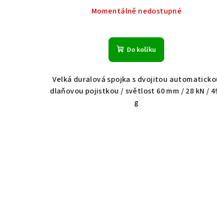
Momentálně nedostupné
Do košíku
Velká duralová spojka s dvojitou automaticko
dlaňovou pojistkou / světlost 60 mm / 28 kN / 4
g