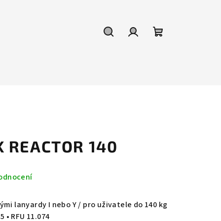
Hledat
Přihlášení
Nákupní
košík
K REACTOR 140
odnocení
mi lanyardy I nebo Y / pro uživatele do 140 kg
55 • RFU 11.074