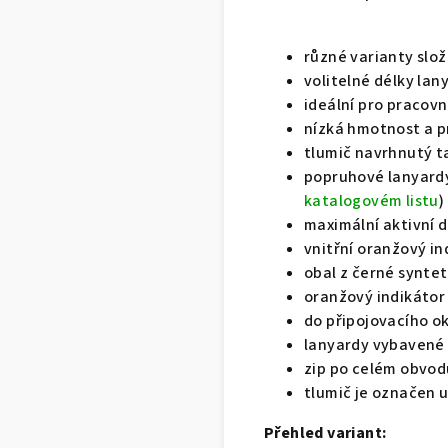
různé varianty slože
volitelné délky la
ideální pro pracovn
nízká hmotnost a pr
tlumič navrhnutý t
popruhové lanyardy 
katalogovém listu
)
maximální aktivní d
vnitřní oranžový i
obal z černé syntet
oranžový indikátor
do připojovacího ok
lanyardy vybavené 
zip po celém obvod
tlumič je označen 
Přehled variant: