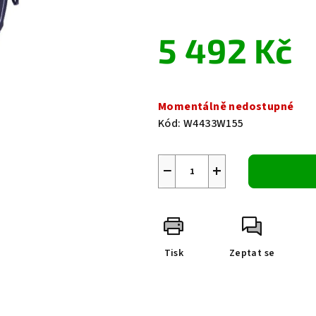
0,0
z
5 492 Kč
5
hvězdiček.
Měrná
cena:
Momentálně nedostupné
Kód:
W4433W155
−
+
Tisk
Zeptat se