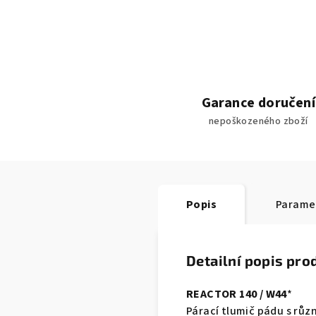
Garance doručení
nepoškozeného zboží
Popis
Parame
Detailní popis pro
REACTOR 140 / W44
*
Párací tlumič pádu s růz