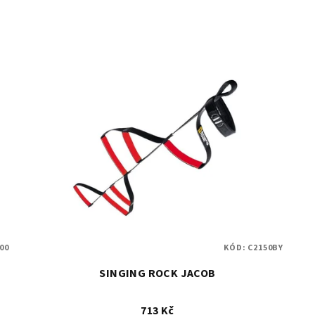
00
KÓD:
C2150BY
SINGING ROCK JACOB
713 Kč