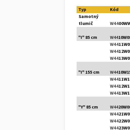
Typ
Kód
Samotný
tlumič
W44
00W
"I" 85 cm
W44
10W0
W44
11W0
W44
12W0
W44
13W0
"I" 155 cm
W44
10W1
W44
11W1
W44
12W1
W44
13W1
"Y" 85 cm
W44
20W0
W44
21W0
W44
22W0
W44
23W0