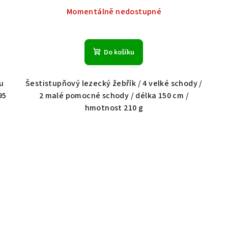
Momentálně nedostupné
Do košíku
u
Šestistupňový lezecký žebřík / 4 velké schody /
95
2 malé pomocné schody / délka 150 cm /
hmotnost 210 g