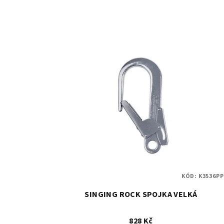
KÓD:
K3536PP
SINGING ROCK SPOJKA VELKÁ
828 Kč