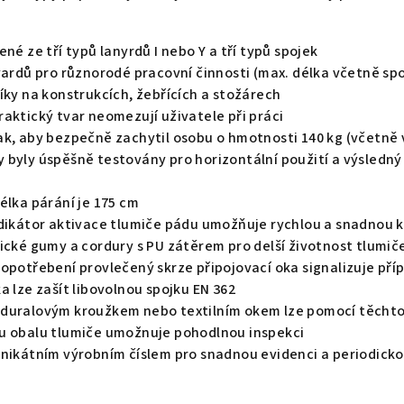
né ze tří typů lanyrdů I nebo Y a tří typů spojek
nyardů pro různorodé pracovní činnosti (max. délka včetně sp
íky na konstrukcích, žebřících a stožárech
aktický tvar neomezují uživatele při práci
ak, aby bezpečně zachytil osobu o hmotnosti 140 kg (včetně
byly úspěšně testovány pro horizontální použití a výsledný 
élka párání je 175 cm
ndikátor aktivace tlumiče pádu umožňuje rychlou a snadnou 
ické gumy a cordury s PU zátěrem pro delší životnost tlumič
 opotřebení provlečený skrze připojovací oka signalizuje př
a lze zašít libovolnou spojku EN 362
duralovým kroužkem nebo textilním okem lze pomocí těchto 
u obalu tlumiče umožnuje pohodlnou inspekci
unikátním výrobním číslem pro snadnou evidenci a periodicko