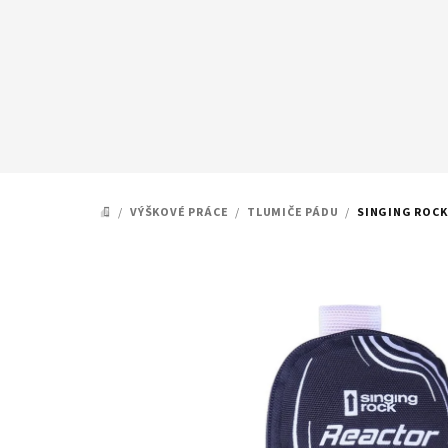
Přejít
na
obsah
/
VÝŠKOVÉ PRÁCE
/
TLUMIČE PÁDU
/
SINGING ROCK
DOMŮ