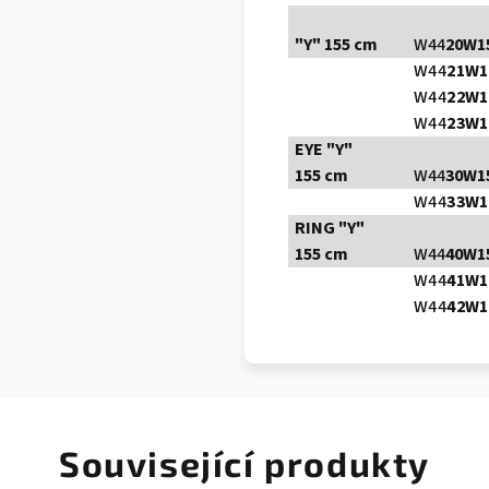
"Y" 155 cm
W44
20W1
W44
2
1W1
W44
2
2W1
W44
2
3W1
EYE "Y"
155 cm
W44
30W1
W44
33W1
RING "Y"
155 cm
W44
40W1
W44
4
1W1
W44
4
2W1
Související produkty