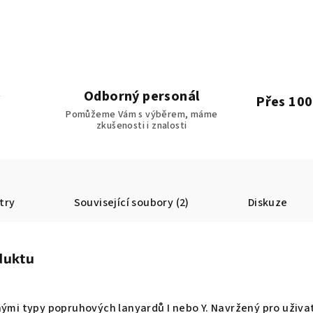
Odborný personál
Přes 100
Pomůžeme Vám s výběrem, máme
zkušenosti i znalosti
try
Související soubory (2)
Diskuze
duktu
nými typy popruhových lanyardů I nebo Y. Navržený pro uživa