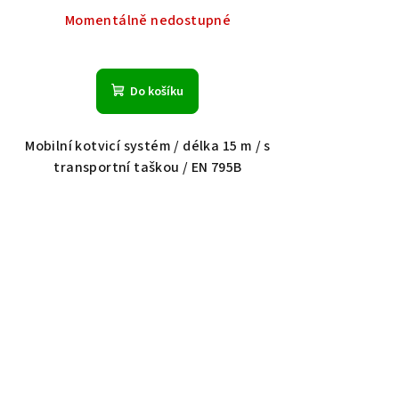
Momentálně nedostupné
Do košíku
Mobilní kotvicí systém / délka 15 m / s
transportní taškou / EN 795B