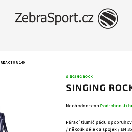
 REACTOR 140
SINGING ROCK
SINGING ROC
Průměrné
Neohodnoceno
Podrobnosti h
hodnocení
produktu
Párací tlumič pádu s popruhový
je
/ několik délek a spojek / EN 3