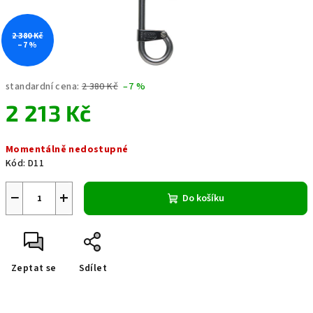
2 380 Kč
–7 %
standardní cena:
2 380 Kč
–7 %
2 213 Kč
Měrná
Momentálně nedostupné
cena:
Kód:
D11
−
+
Do košíku
Zeptat se
Sdílet