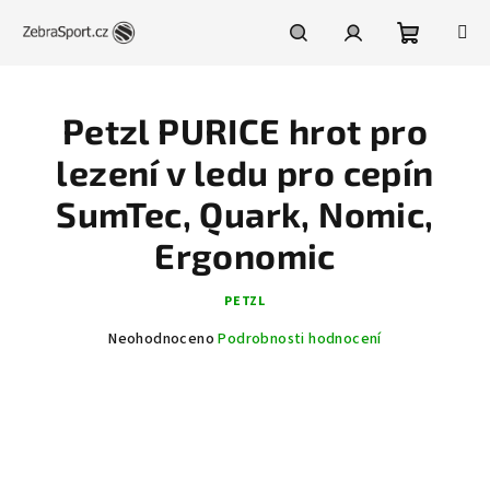
Přejít
na
obsah
Nákupní
Hledat
Přihlášení
Petzl PURICE hrot pro
košík
lezení v ledu pro cepín
SumTec, Quark, Nomic,
Ergonomic
PETZL
Průměrné
Neohodnoceno
Podrobnosti hodnocení
hodnocení
produktu
je
0,0
z
5