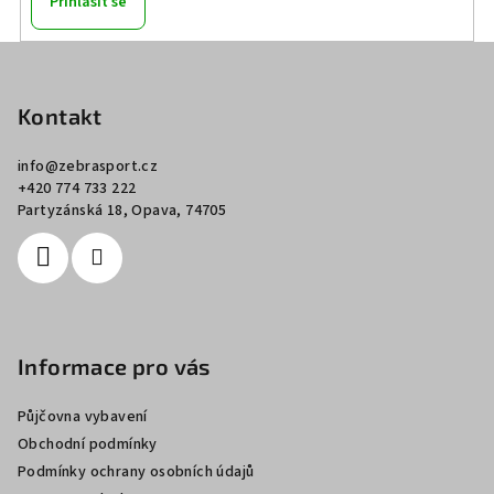
Přihlásit se
Z
á
p
Kontakt
a
info
@
zebrasport.cz
t
+420 774 733 222
í
Partyzánská 18, Opava, 74705
Informace pro vás
Půjčovna vybavení
Obchodní podmínky
Podmínky ochrany osobních údajů