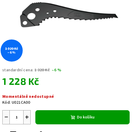
hvězdiček.
1 320 Kč
–6 %
standardní cena:
1 320 Kč
–6 %
1 228 Kč
Měrná
Momentálně nedostupné
cena:
Kód:
U021CA00
−
+
Do košíku