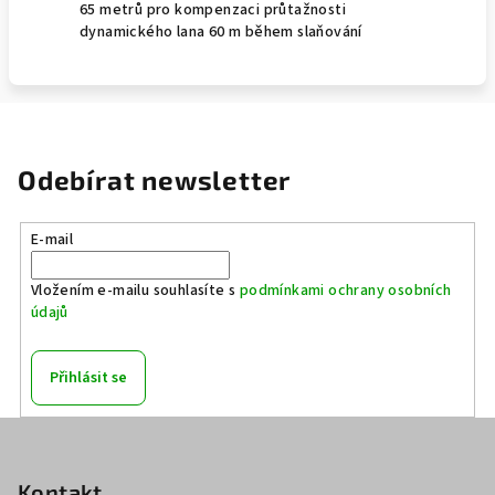
65 metrů pro kompenzaci průtažnosti
dynamického lana 60 m během slaňování
Odebírat newsletter
E-mail
Vložením e-mailu souhlasíte s
podmínkami ochrany osobních
údajů
Přihlásit se
Z
á
p
Kontakt