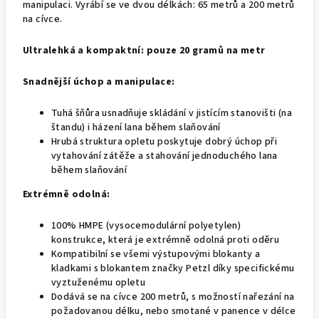
manipulaci. Vyrábí se ve dvou délkách: 65 metrů a 200 metrů
na cívce.
Ultralehká a kompaktní: pouze 20 gramů na metr
Snadnější úchop a manipulace:
Tuhá šňůra usnadňuje skládání v jistícím stanovišti (na
štandu) i házení lana během slaňování
Hrubá struktura opletu poskytuje dobrý úchop při
vytahování zátěže a stahování jednoduchého lana
během slaňování
Extrémně odolná:
100% HMPE (vysocemodulární polyetylen)
konstrukce, která je extrémně odolná proti oděru
Kompatibilní se všemi výstupovými blokanty a
kladkami s blokantem značky Petzl díky specifickému
vyztuženému opletu
Dodává se na cívce 200 metrů, s možností nařezání na
požadovanou délku, nebo smotané v panence v délce