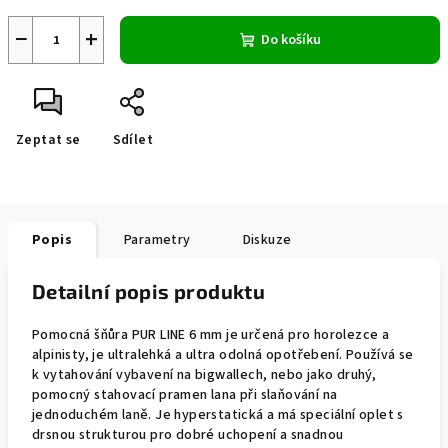
−
+
Do košíku
Zeptat se
Sdílet
Popis
Parametry
Diskuze
Detailní popis produktu
Pomocná šňůra PUR LINE 6 mm je určená pro horolezce a
alpinisty, je ultralehká a ultra odolná opotřebení. Používá se
k vytahování vybavení na bigwallech, nebo jako druhý,
pomocný stahovací pramen lana při slaňování na
jednoduchém laně. Je hyperstatická a má speciální oplet s
drsnou strukturou pro dobré uchopení a snadnou