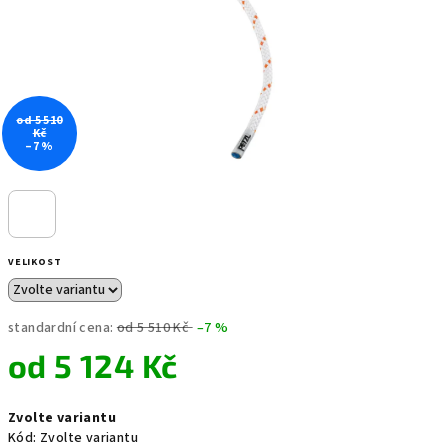
od 5 510
Kč
–7 %
VELIKOST
standardní cena:
od 5 510 Kč
–7 %
od
5 124 Kč
Měrná
Zvolte variantu
cena:
Kód:
Zvolte variantu