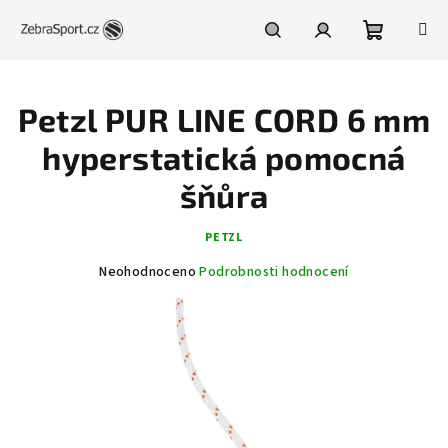
Přejít
na
obsah
Nákupní
Hledat
Přihlášení
Petzl PUR LINE CORD 6 mm
košík
hyperstatická pomocná
šňůra
PETZL
Průměrné
Neohodnoceno
Podrobnosti hodnocení
hodnocení
produktu
je
0,0
z
5
hvězdiček.