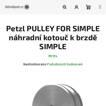
Přejít
na
obsah
Nákupní
Hledat
Přihlášení
Petzl PULLEY FOR SIMPLE
košík
náhradní kotouč k brzdě
SIMPLE
PETZL
Průměrné
Neohodnoceno
Podrobnosti hodnocení
hodnocení
produktu
je
0,0
z
5
hvězdiček.