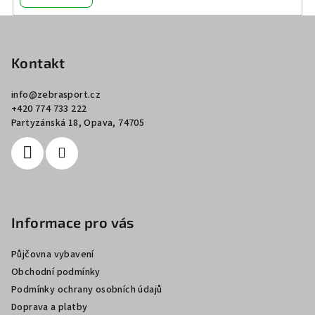
Z
á
p
Kontakt
a
info
@
zebrasport.cz
t
+420 774 733 222
í
Partyzánská 18, Opava, 74705
Informace pro vás
Půjčovna vybavení
Obchodní podmínky
Podmínky ochrany osobních údajů
Doprava a platby