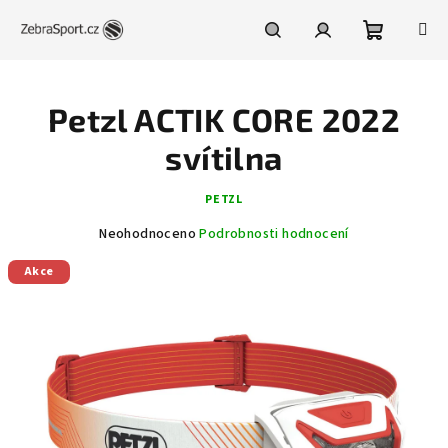
Přejít
na
obsah
Nákupní
Hledat
Přihlášení
Petzl ACTIK CORE 2022
košík
svítilna
PETZL
Průměrné
Neohodnoceno
Podrobnosti hodnocení
hodnocení
Akce
produktu
je
0,0
z
5
hvězdiček.