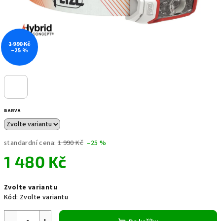
1 990 Kč
–25 %
BARVA
standardní cena:
1 990 Kč
–25 %
1 480 Kč
Měrná
Zvolte variantu
cena:
Kód:
Zvolte variantu