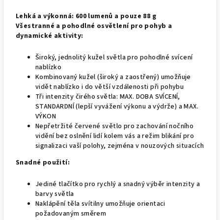
Lehká a výkonná: 600 lumenů a pouze 88 g
Všestranné a pohodlné osvětlení pro pohyb a
dynamické aktivity:
Široký, jednolitý kužel světla pro pohodlné svícení
nablízko
Kombinovaný kužel (široký a zaostřený) umožňuje
vidět nablízko i do větší vzdálenosti při pohybu
Tři intenzity čirého světla: MAX. DOBA SVÍCENÍ,
STANDARDNÍ (lepší vyvážení výkonu a výdrže) a MAX.
VÝKON
Nepřetržité červené světlo pro zachování nočního
vidění bez oslnění lidí kolem vás a režim blikání pro
signalizaci vaší polohy, zejména v nouzových situacích
Snadné použití:
Jediné tlačítko pro rychlý a snadný výběr intenzity a
barvy světla
Naklápění těla svítilny umožňuje orientaci
požadovaným směrem