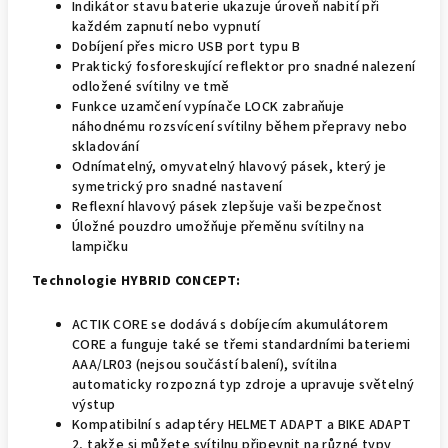
Indikátor stavu baterie ukazuje úroveň nabití při
každém zapnutí nebo vypnutí
Dobíjení přes micro USB port typu B
Praktický fosforeskující reflektor pro snadné nalezení
odložené svítilny ve tmě
Funkce uzamčení vypínače LOCK zabraňuje
náhodnému rozsvícení svítilny během přepravy nebo
skladování
Odnímatelný, omyvatelný hlavový pásek, který je
symetrický pro snadné nastavení
Reflexní hlavový pásek zlepšuje vaši bezpečnost
Úložné pouzdro umožňuje přeměnu svítilny na
lampičku
Technologie HYBRID CONCEPT:
ACTIK CORE se dodává s dobíjecím akumulátorem
CORE a funguje také se třemi standardními bateriemi
AAA/LR03 (nejsou součástí balení), svítilna
automaticky rozpozná typ zdroje a upravuje světelný
výstup
Kompatibilní s adaptéry HELMET ADAPT a BIKE ADAPT
2, takže si můžete svítilnu připevnit na různé typy