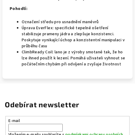
Pohodlí:
Označení středu pro usnadnění manévrů
Úprava EverFlex: specifické tepelné ošetření
stabilizuje prameny jádra a zlepšuje konzistenci.
Poskytuje vynikající úchop a konzistentní manipulaci v
průběhu času
ClimbReady Coil: lano je z výroby smotané tak, že ho
lze ihned použít k lezení. Pomáhá uživateli vyhnout se
počátečním chybám při odvíjení a zvyšuje životnost
Odebírat newsletter
E-mail
Vložením e-mailu souhlasíte s
podmínkami ochrany osobních