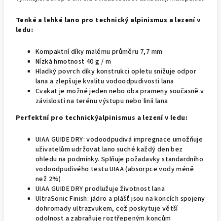
Tenké a lehké lano pro technický alpinismus a lezení v
ledu:
Kompaktní díky malému průměru 7,7 mm
Nízká hmotnost 40 g / m
Hladký povrch díky konstrukci opletu snižuje odpor
lana a zlepšuje kvalitu vodoodpudivosti lana
Cvakat je možné jeden nebo oba prameny současně v
závislosti na terénu výstupu nebo linii lana
Perfektní pro technickýalpinismus a lezení v ledu:
UIAA GUIDE DRY: vodoodpudivá impregnace umožňuje
uživatelům udržovat lano suché každý den bez
ohledu na podmínky. Splňuje požadavky standardního
vodoodpudivého testu UIAA (absorpce vody méně
než 2%)
UIAA GUIDE DRY prodlužuje životnost lana
UltraSonic Finish: jádro a plášť jsou na koncích spojeny
dohromady ultrazvukem, což poskytuje větší
odolnost a zabraňuje roztřepeným koncům