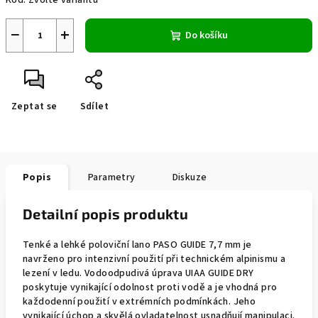
Kód:
Zvolte variantu
−
+
Do košíku
Zeptat se
Sdílet
Popis
Parametry
Diskuze
Detailní popis produktu
Tenké a lehké poloviční lano PASO GUIDE 7,7 mm je
navrženo pro intenzivní použití při technickém alpinismu a
lezení v ledu. Vodoodpudivá úprava UIAA GUIDE DRY
poskytuje vynikající odolnost proti vodě a je vhodná pro
každodenní použití v extrémních podmínkách. Jeho
vynikající úchop a skvělá ovladatelnost usnadňují manipulaci.