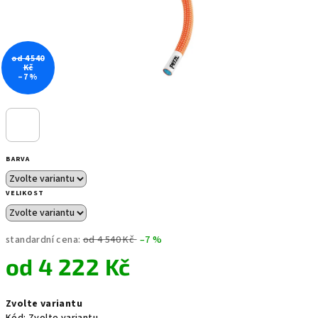
od 4 540
Kč
–7 %
BARVA
VELIKOST
standardní cena:
od 4 540 Kč
–7 %
od
4 222 Kč
Měrná
Zvolte variantu
cena: