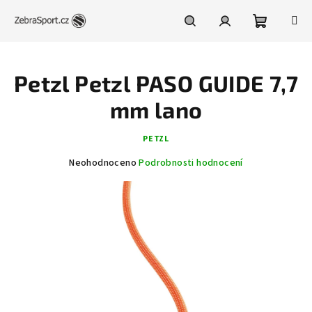
Přejít
na
obsah
Nákupní
Hledat
Přihlášení
Petzl Petzl PASO GUIDE 7,7
košík
mm lano
PETZL
Průměrné
Neohodnoceno
Podrobnosti hodnocení
hodnocení
produktu
je
0,0
z
5
hvězdiček.