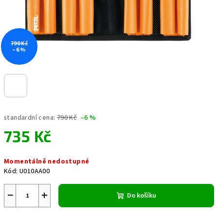
790 Kč
–6 %
standardní cena:
790 Kč
–6 %
735 Kč
Měrná
Momentálně nedostupné
cena:
Kód:
U010AA00
−
+
Do košíku