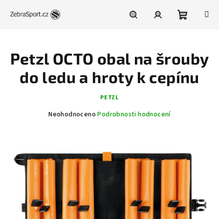
Přejít
na
obsah
Nákupní
Hledat
Přihlášení
Petzl OCTO obal na šrouby
košík
do ledu a hroty k cepínu
PETZL
Průměrné
Neohodnoceno
Podrobnosti hodnocení
hodnocení
produktu
je
0,0
z
5
hvězdiček.