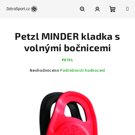
Přejít
na
obsah
Nákupní
Hledat
Přihlášení
Petzl MINDER kladka s
košík
volnými bočnicemi
PETZL
Průměrné
Neohodnoceno
Podrobnosti hodnocení
hodnocení
produktu
je
0,0
z
5
hvězdiček.