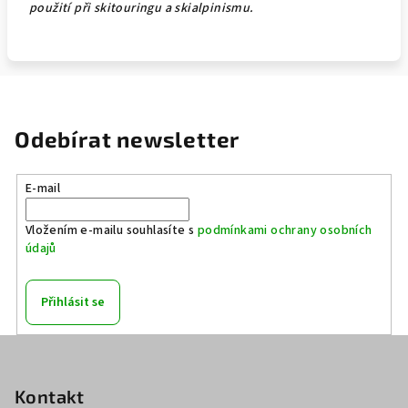
použití při skitouringu a skialpinismu.
Odebírat newsletter
E-mail
Vložením e-mailu souhlasíte s
podmínkami ochrany osobních
údajů
Přihlásit se
Z
á
p
Kontakt