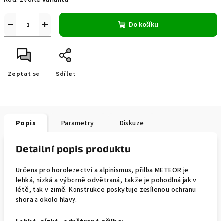
Kód:
Zvolte variantu
−
+
Do košíku
Zeptat se
Sdílet
Popis
Parametry
Diskuze
Detailní popis produktu
Určena pro horolezectví a alpinismus, přilba METEOR je
lehká, nízká a výborně odvětraná, takže je pohodlná jak v
létě, tak v zimě. Konstrukce poskytuje zesílenou ochranu
shora a okolo hlavy.