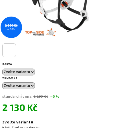
2 290 Kč
–6 %
BARVA
VELIKOST
standardní cena:
2 290 Kč
–6 %
2 130 Kč
Měrná
Zvolte variantu
cena: