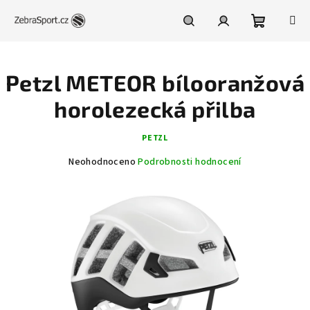
Přejít
na
obsah
Nákupní
Hledat
Přihlášení
Petzl METEOR bílooranžová
košík
horolezecká přilba
PETZL
Průměrné
Neohodnoceno
Podrobnosti hodnocení
hodnocení
produktu
je
0,0
z
5
hvězdiček.