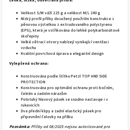
Lehká, nízká, odvětraná přilba:
Velikost S/M váží 225 g a velikost M/L 240 g
Nízký profil přilby dosažený použitím konstrukce s
pěnovou výstelkou z extrudovaného polystyrenu
(EPS), která je vstřikována do lehké polykarbonátové
skořepiny
Velké větrací otvory nabízejí vynikající ventilaci
vzduchu
Kvalitní povrchová úprava a elegantní design
Vylepšená ochrana:
Konstruována podle štítku Petzl TOP AND SIDE
PROTECTION
Konstruována pro optimální ochranu proti bočním,
čelním a zadním nárazům
Polotuhý hlavový pásek se snadno nastavuje i v
rukavicích
Dva přední klipy a zadní elastický pásek pro
připevnění čelovky na přilbu
Poznámka:
Přilby od 08/2025 nejsou autorizované pro