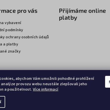
rmace pro vás
Přijímáme online
platby
na vybavení
ní podmínky
ky ochrany osobních údajů
a a platby
ané značky
cookies, abychom Vám umožnili pohodlné prohlížení
 analýze provozu webu neustále zlepšovali jeho
on a použitelnost.
Více informací
í
Copyright 2026
Ze