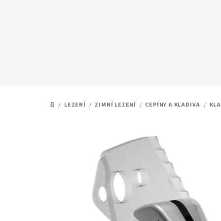
Přejít
na
obsah
/
LEZENÍ
/
ZIMNÍ LEZENÍ
/
CEPÍNY A KLADIVA
/
KLA
DOMŮ