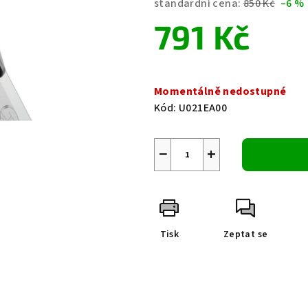
standardní cena:
850 Kč
–6 %
je
791 Kč
0,0
z
5
Měrná
hvězdiček.
cena:
Momentálně nedostupné
Kód:
U021EA00
−
+
Tisk
Zeptat se