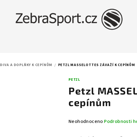
DIVA A DOPLŇKY K CEPÍNŮM
/
PETZL MASSELOTTES ZÁVAŽÍ K CEPÍNŮM
PETZL
Petzl MASSEL
cepínům
Průměrné
Neohodnoceno
Podrobnosti h
hodnocení
produktu