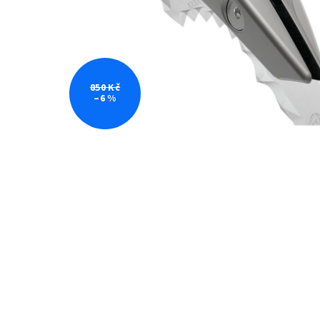
850 Kč
–6 %