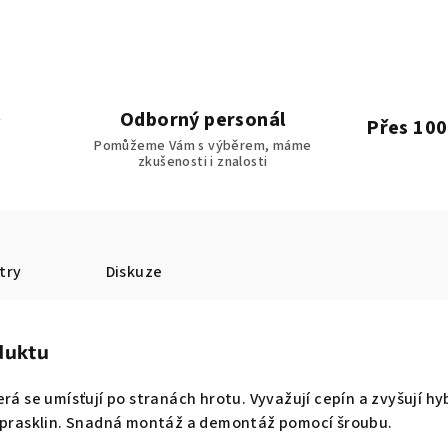
Odborný personál
Přes 100
Pomůžeme Vám s výběrem, máme
zkušenosti i znalosti
try
Diskuze
duktu
rá se umísťují po stranách hrotu. Vyvažují cepín a zvyšují hy
a prasklin. Snadná montáž a demontáž pomocí šroubu.