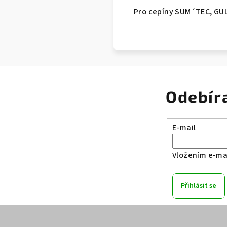
Pro cepíny SUM´TEC, GU
Odebír
E-mail
Vložením e-mai
Přihlásit se