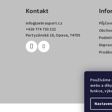
á
Kontakt
Info
p
a
info
@
zebrasport.cz
Půjčov
+420 774 733 222
t
Obchod
Partyzánská 18, Opava, 74705
Podmín
í
Doprav
Prodáv
Používáme 
webu a díky
funkce, výk
Nastaven