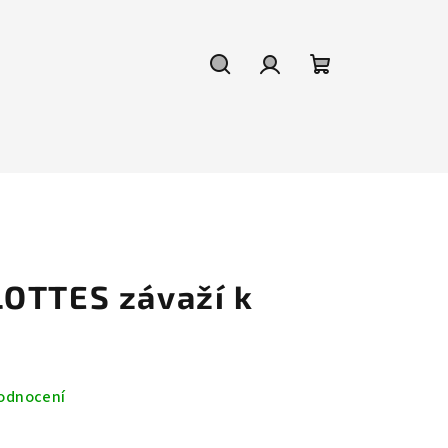
Hledat
Přihlášení
Nákupní
košík
OTTES závaží k
odnocení