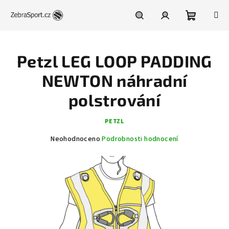
Přejít
na
obsah
Nákupní
Hledat
Přihlášení
Petzl LEG LOOP PADDING
košík
NEWTON náhradní
polstrování
PETZL
Průměrné
Neohodnoceno
Podrobnosti hodnocení
hodnocení
produktu
je
0,0
z
5
hvězdiček.