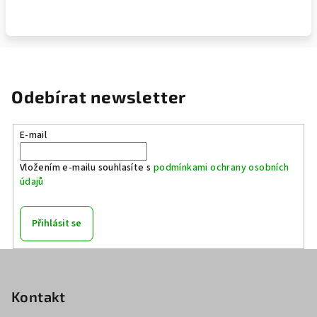
Odebírat newsletter
E-mail
Vložením e-mailu souhlasíte s
podmínkami ochrany osobních
údajů
Přihlásit se
Z
á
p
Kontakt