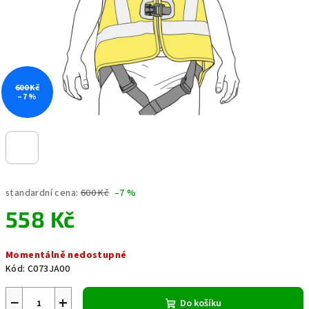
600 Kč
–7 %
standardní cena:
600 Kč
–7 %
558 Kč
Měrná
Momentálně nedostupné
cena:
Kód:
C073JA00
−
+
Do košíku