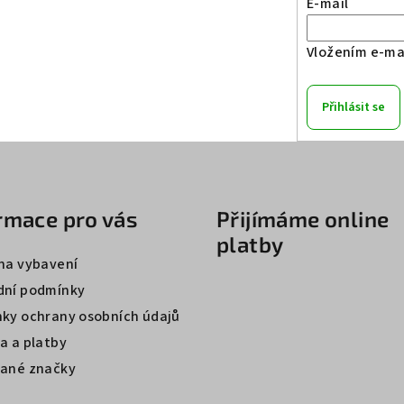
E-mail
Vložením e-mai
Přihlásit se
rmace pro vás
Přijímáme online
platby
na vybavení
ní podmínky
ky ochrany osobních údajů
a a platby
ané značky