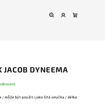
Hledat
Přihlášení
Nákupní
košík
K JACOB DYNEEMA
odnocení
k / může být použit i jako šitá smyčka / délka