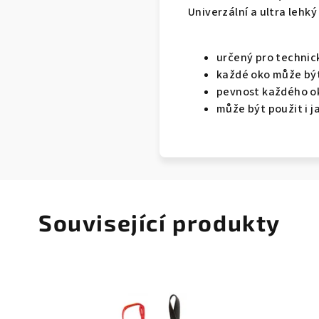
Univerzální a ultra lehký
určený pro technick
každé oko může být
pevnost každého o
může být použit i 
Související produkty