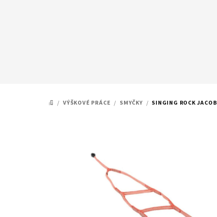
Přejít
na
obsah
/
VÝŠKOVÉ PRÁCE
/
SMYČKY
/
SINGING ROCK JACO
DOMŮ