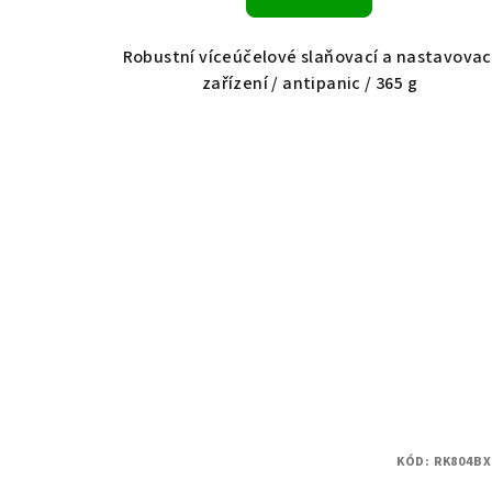
Robustní víceúčelové slaňovací a nastavovac
zařízení / antipanic / 365 g
KÓD:
RK804BX