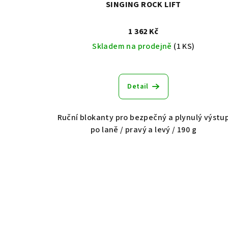
SINGING ROCK LIFT
1 362 Kč
Skladem na prodejně
(1 KS)
Detail
Ruční blokanty pro bezpečný a plynulý výstu
po laně / pravý a levý / 190 g