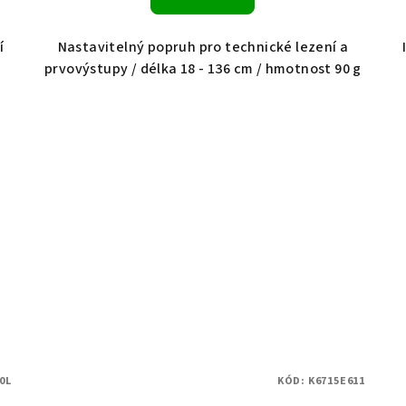
í
Nastavitelný popruh pro technické lezení a
prvovýstupy / délka 18 - 136 cm / hmotnost 90 g
0L
KÓD:
K6715E611