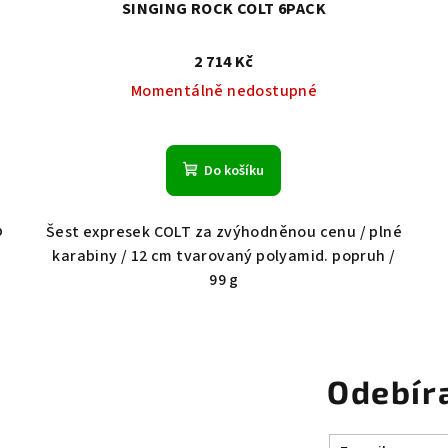
SINGING ROCK COLT 6PACK
2 714 Kč
Momentálně nedostupné
Do košíku
p
Šest expresek COLT za zvýhodněnou cenu / plné
karabiny / 12 cm tvarovaný polyamid. popruh /
99 g
Odebír