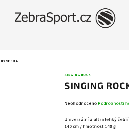
B DYNEEMA
SINGING ROCK
SINGING ROC
Průměrné
Neohodnoceno
Podrobnosti h
hodnocení
produktu
Univerzální a ultra lehký žebří
je
140 cm / hmotnost 140 g