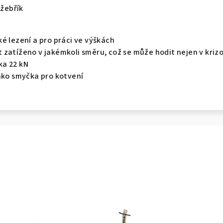
 žebřík
é lezení a pro práci ve výškách
 zatíženo v jakémkoli směru, což se může hodit nejen v kriz
ka 22 kN
jako smyčka pro kotvení