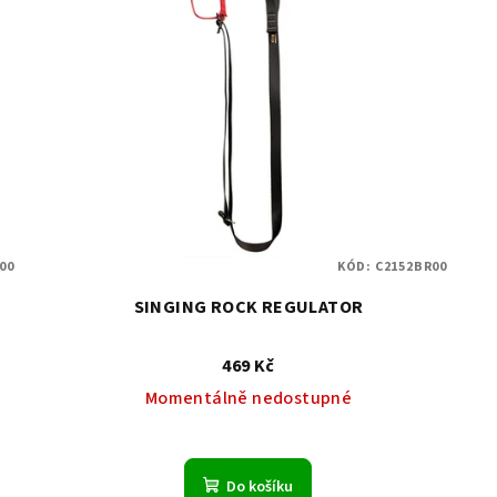
00
KÓD:
C2152BR00
SINGING ROCK REGULATOR
469 Kč
Momentálně nedostupné
Do košíku