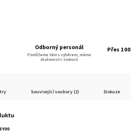
Odborný personál
Přes 100
Pomůžeme Vám s výběrem, máme
zkušenosti i znalosti
try
Související soubory (2)
Diskuze
duktu
BY00