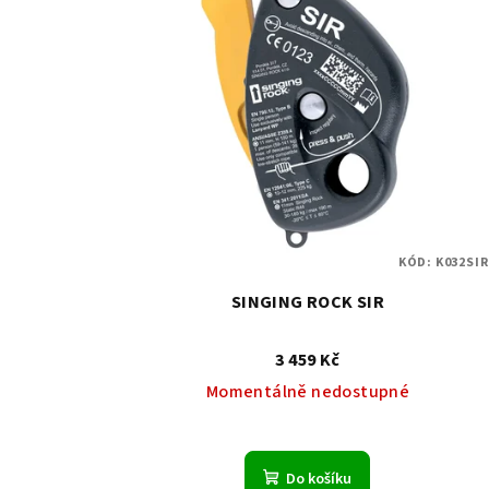
KÓD:
K032SIR
SINGING ROCK SIR
3 459 Kč
Momentálně nedostupné
Do košíku