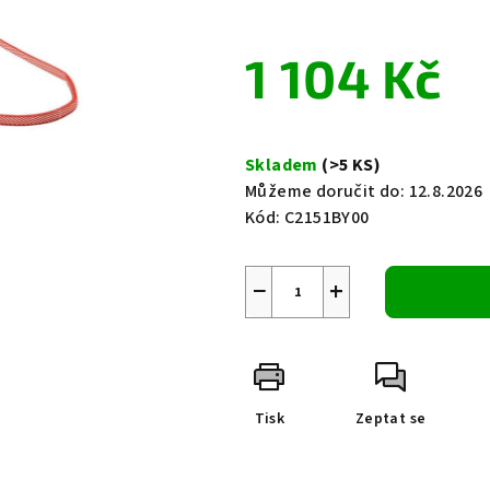
0,0
z
1 104 Kč
5
hvězdiček.
Měrná
cena:
Skladem
(>5 KS)
Můžeme doručit do:
12.8.2026
Kód:
C2151BY00
−
+
Tisk
Zeptat se