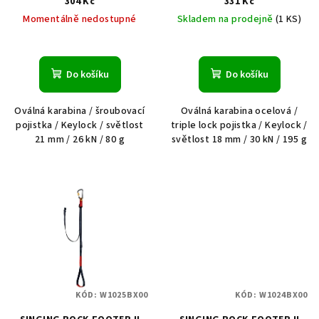
304 Kč
331 Kč
Momentálně nedostupné
Skladem na prodejně
(1 KS)
Do košíku
Do košíku
Oválná karabina / šroubovací
Oválná karabina ocelová /
pojistka / Keylock / světlost
triple lock pojistka / Keylock /
21 mm / 26 kN / 80 g
světlost 18 mm / 30 kN / 195 g
KÓD:
W1025BX00
KÓD:
W1024BX00