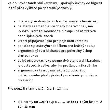
vejdou dvě standardní karabiny, uspokojí všechny od bigwall
lezců přes výškaře po speciální jednotky.
dostupný ve dvou verzích – pro pravou a levou ruku
ozubený segment je vyrobený z nerez oceli, má
vysokou korozní odolnost a blokuje i na namrzlých
nebo špinavých lanech
vrchní připojovací oko pro pojistnou karabinu
pojistka s plastovým zobáčkem pro krátký sestup
ergonomický tvar blokantu pro pohodlný úchop
druhou rukou
velké připojovací oko pojme dvě standardní karabiny;
je dostatečně velké, aby jím prošla pojistka zámku
ergonomicky tvarovaná rukojeť z odolného
vstřikovaného plastu je dost prostorná i pro ruku v
rukavicích
Pro použití s lany o průměru 8 - 13 mm:
dle normy
EN 12841
typ B ......... se
statickým
lanem
Ø
10 - 13 mm