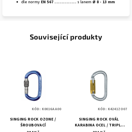
dle normy
EN 567
...................... s lanem
Ø 8 - 13 mm
Související produkty
KÓD:
K0016AA00
KÓD:
K4241ZO07
SINGING ROCK OZONE /
SINGING ROCK OVÁL
ŠROUBOVACÍ
KARABINA OCEL / TRIPLE
LOCK