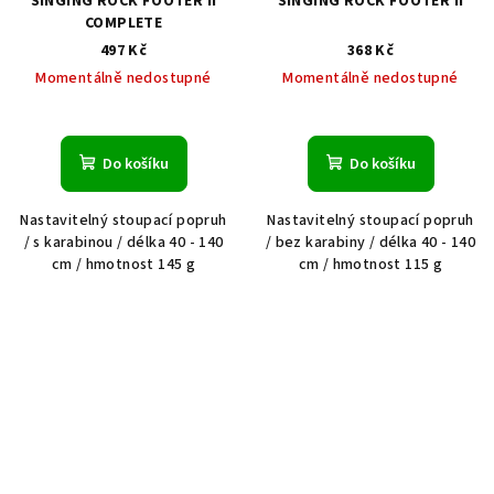
SINGING ROCK FOOTER II
SINGING ROCK FOOTER II
COMPLETE
497 Kč
368 Kč
Momentálně nedostupné
Momentálně nedostupné
Do košíku
Do košíku
Nastavitelný stoupací popruh
Nastavitelný stoupací popruh
/ s karabinou / délka 40 - 140
/ bez karabiny / délka 40 - 140
cm / hmotnost 145 g
cm / hmotnost 115 g