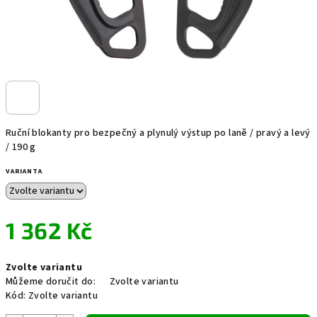
Ruční blokanty pro bezpečný a plynulý výstup po laně / pravý a levý
/ 190 g
VARIANTA
1 362 Kč
Měrná
Zvolte variantu
cena:
Můžeme doručit do:
Zvolte variantu
Kód:
Zvolte variantu