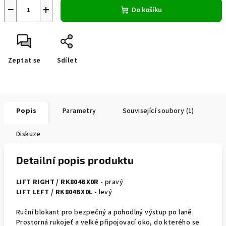
−
+
Do košíku
Zeptat se
Sdílet
Popis
Parametry
Související soubory (1)
Diskuze
Detailní popis produktu
LIFT RIGHT /
RK804BX0R
- pravý
LIFT LEFT /
RK804BX0L
- levý
Ruční blokant pro bezpečný a pohodlný výstup po laně.
Prostorná rukojeť a velké připojovací oko, do kterého se