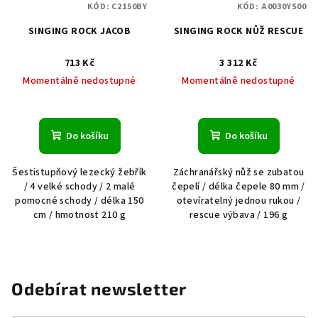
KÓD:
C2150BY
KÓD:
A0030YS00
SINGING ROCK JACOB
SINGING ROCK NŮŽ RESCUE
713 Kč
3 312 Kč
Momentálně nedostupné
Momentálně nedostupné
Do košíku
Do košíku
Šestistupňový lezecký žebřík
Záchranářský nůž se zubatou
/ 4 velké schody / 2 malé
čepelí / délka čepele 80 mm /
pomocné schody / délka 150
otevíratelný jednou rukou /
cm / hmotnost 210 g
rescue výbava / 196 g
Odebírat newsletter