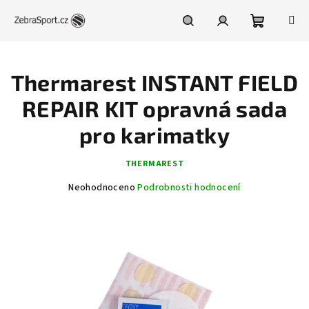
Přejít
na
obsah
Nákupní
Hledat
Přihlášení
Thermarest INSTANT FIELD
košík
REPAIR KIT opravná sada
pro karimatky
THERMAREST
Průměrné
Neohodnoceno
Podrobnosti hodnocení
hodnocení
produktu
je
0,0
z
5
hvězdiček.