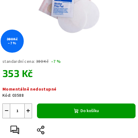
380 Kč
–7 %
standardní cena:
380 Kč
–7 %
353 Kč
Měrná
Momentálně nedostupné
cena:
Kód:
03588
−
+
Do košíku