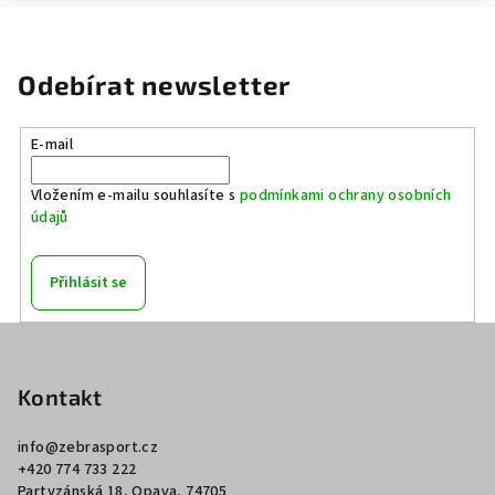
Odebírat newsletter
E-mail
Vložením e-mailu souhlasíte s
podmínkami ochrany osobních
údajů
Přihlásit se
Z
á
p
Kontakt
a
info
@
zebrasport.cz
t
+420 774 733 222
í
Partyzánská 18, Opava, 74705