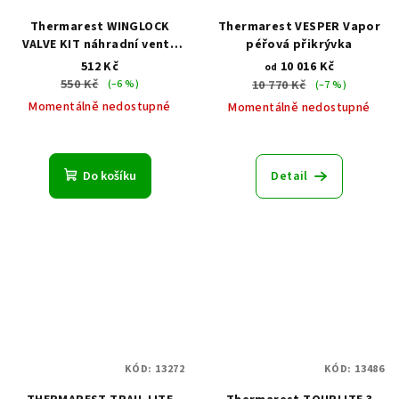
Thermarest WINGLOCK
Thermarest VESPER Vapor
VALVE KIT náhradní ventil
péřová přikrývka
na karimatky THERM-A-
512 Kč
10 016 Kč
od
REST
550 Kč
(–6 %)
10 770 Kč
(–7 %)
Momentálně nedostupné
Momentálně nedostupné
Do košíku
Detail
KÓD:
13272
KÓD:
13486