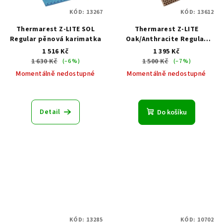
KÓD:
13267
KÓD:
13612
Thermarest Z-LITE SOL
Thermarest Z-LITE
Regular pěnová karimatka
Oak/Anthracite Regular
pěnová karimatka hnědá
1 516 Kč
1 395 Kč
183x51x2
1 630 Kč
1 500 Kč
(–6 %)
(–7 %)
Momentálně nedostupné
Momentálně nedostupné
Detail
Do košíku
KÓD:
13285
KÓD:
10702