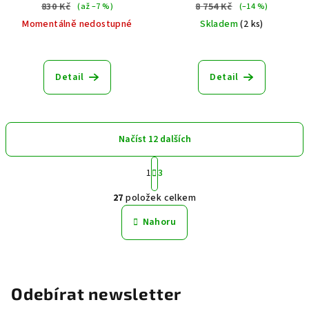
830 Kč
8 754 Kč
(až –7 %)
(–14 %)
Momentálně nedostupné
Skladem
(2 ks)
Detail
Detail
Načíst 12 dalších
S
1
3
t
O
r
27
položek celkem
á
v
n
l
Nahoru
k
á
o
d
v
a
á
n
c
Odebírat newsletter
í
í