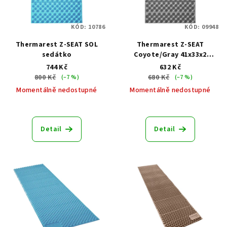
s
u
p
k
KÓD:
10786
KÓD:
09948
r
t
Thermarest Z-SEAT SOL
Thermarest Z-SEAT
o
ů
sedátko
Coyote/Gray 41x33x2
d
sedátko béžové
744 Kč
632 Kč
u
800 Kč
680 Kč
(–7 %)
(–7 %)
k
Momentálně nedostupné
Momentálně nedostupné
t
ů
Detail
Detail