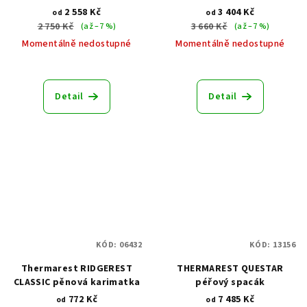
přikrývka
2 558 Kč
3 404 Kč
od
od
2 750 Kč
3 660 Kč
(až –7 %)
(až –7 %)
Momentálně nedostupné
Momentálně nedostupné
Detail
Detail
KÓD:
06432
KÓD:
13156
Thermarest RIDGEREST
THERMAREST QUESTAR
CLASSIC pěnová karimatka
péřový spacák
772 Kč
7 485 Kč
od
od