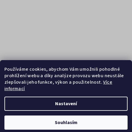
Používáme cookies, abychom Vám umožnili pohodlné
prohlížení webu a díky analýze provozu webu neustále
zlepšovali jeho funkce, výkon a použitelnost.
Více
informací
Sledovat na Instagramu
Nastavení
Copyright 2026
Zebrasport
. Všechna práva vyhrazena.
Souhlasím
Vytvořil Shoptet