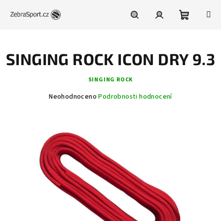
Přejít
na
obsah
Nákupní
Hledat
Přihlášení
SINGING ROCK ICON DRY 9.3
košík
SINGING ROCK
Průměrné
Neohodnoceno
Podrobnosti hodnocení
hodnocení
produktu
je
0,0
z
5
hvězdiček.