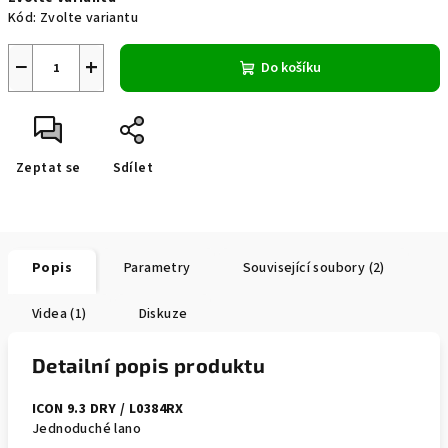
cena:
Kód:
Zvolte variantu
−
+
Do košíku
Zeptat se
Sdílet
Popis
Parametry
Související soubory (2)
Videa (1)
Diskuze
Detailní popis produktu
ICON 9.3
DRY
/ L0384RX
Jednoduché lano