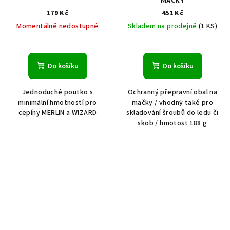
MAČKY
179 Kč
451 Kč
Momentálně nedostupné
Skladem na prodejně
(1 KS)
Do košíku
Do košíku
Jednoduché poutko s
Ochranný přepravní obal na
minimální hmotností pro
mačky / vhodný také pro
cepíny MERLIN a WIZARD
skladování šroubů do ledu či
skob / hmotost 188 g