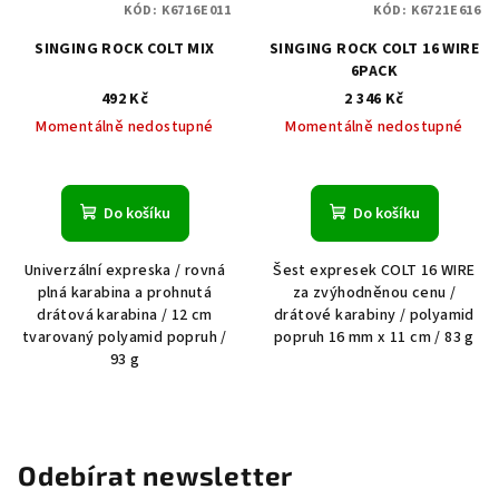
KÓD:
K6716E011
KÓD:
K6721E616
SINGING ROCK COLT MIX
SINGING ROCK COLT 16 WIRE
6PACK
492 Kč
2 346 Kč
Momentálně nedostupné
Momentálně nedostupné
Do košíku
Do košíku
Univerzální expreska / rovná
Šest expresek COLT 16 WIRE
plná karabina a prohnutá
za zvýhodněnou cenu /
drátová karabina / 12 cm
drátové karabiny / polyamid
tvarovaný polyamid popruh /
popruh 16 mm x 11 cm / 83 g
93 g
Odebírat newsletter