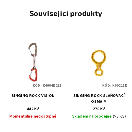
Související produkty
KÓD:
K6604E011
KÓD:
K6021EE
SINGING ROCK VISION
SINGING ROCK SLAŇOVACÍ
OSMA M
442 Kč
270 Kč
Momentálně nedostupné
Skladem na prodejně
(>5 KS)