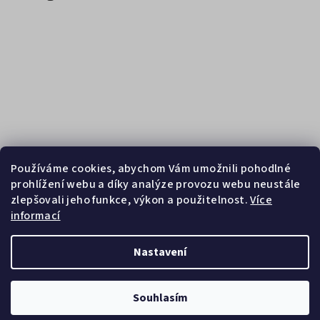
Používáme cookies, abychom Vám umožnili pohodlné
prohlížení webu a díky analýze provozu webu neustále
zlepšovali jeho funkce, výkon a použitelnost.
Více
informací
Sledovat na Instagramu
Nastavení
Copyright 2026
Zebrasport
. Všechna práva vyhrazena.
Souhlasím
Vytvořil Shoptet