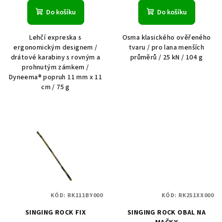
Do košíku
Do košíku
Lehčí expreska s
Osma klasického ověřeného
ergonomickým designem /
tvaru / pro lana menších
drátové karabiny s rovným a
průměrů / 25 kN / 104 g
prohnutým zámkem /
Dyneema® popruh 11 mm x 11
cm / 75 g
KÓD:
RK111BY000
KÓD:
RK251XX000
SINGING ROCK FIX
SINGING ROCK OBAL NA