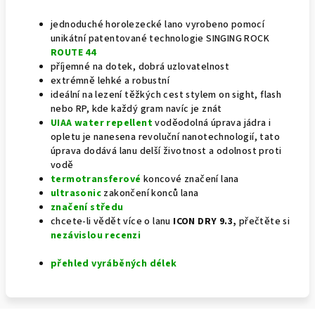
jednoduché horolezecké lano vyrobeno pomocí
unikátní patentované technologie SINGING ROCK
ROUTE 44
příjemné na dotek, dobrá uzlovatelnost
extrémně lehké a robustní
ideální na lezení těžkých cest stylem on sight, flash
nebo RP, kde každý gram navíc je znát
UIAA water repellent
voděodolná úprava jádra i
opletu je nanesena revoluční nanotechnologií, tato
úprava dodává lanu delší životnost a odolnost proti
vodě
termotransferové
koncové značení lana
ultrasonic
zakončení konců lana
značení středu
chcete-li vědět více o lanu
ICON DRY 9.3,
přečtěte si
nezávislou recenzi
přehled vyráběných délek