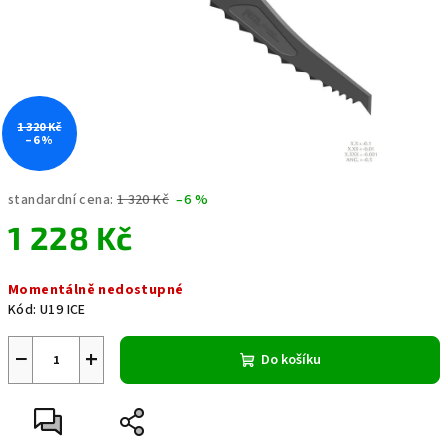
1 320 Kč
–6 %
standardní cena:
1 320 Kč
–6 %
1 228 Kč
Měrná
Momentálně nedostupné
cena:
Kód:
U19 ICE
−
+
Do košíku