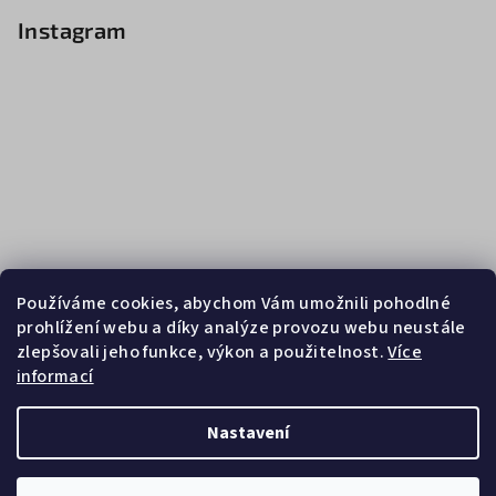
Instagram
Používáme cookies, abychom Vám umožnili pohodlné
prohlížení webu a díky analýze provozu webu neustále
zlepšovali jeho funkce, výkon a použitelnost.
Více
informací
Sledovat na Instagramu
Nastavení
Copyright 2026
Zebrasport
. Všechna práva vyhrazena.