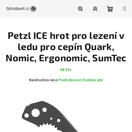
Přejít
na
obsah
Nákupní
Hledat
Přihlášení
Petzl ICE hrot pro lezení v
košík
ledu pro cepín Quark,
Nomic, Ergonomic, SumTec
PETZL
Průměrné
Neohodnoceno
Podrobnosti hodnocení
hodnocení
produktu
je
0,0
z
5
hvězdiček.