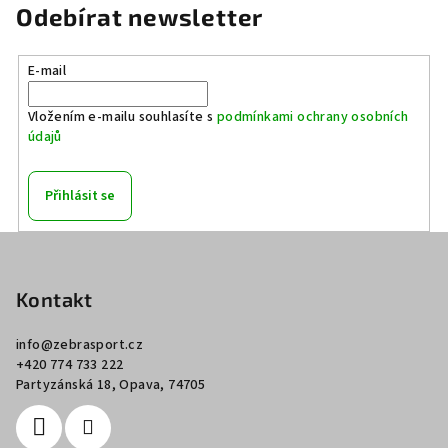
Odebírat newsletter
E-mail
Vložením e-mailu souhlasíte s
podmínkami ochrany osobních
údajů
Přihlásit se
Z
á
p
Kontakt
a
info
@
zebrasport.cz
t
+420 774 733 222
í
Partyzánská 18, Opava, 74705