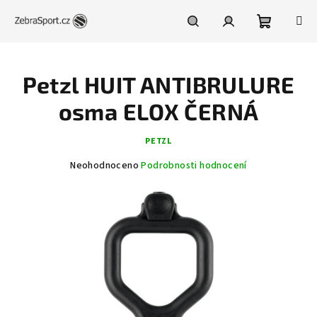
Přejít
na
obsah
Nákupní
Hledat
Přihlášení
Petzl HUIT ANTIBRULURE
košík
osma ELOX ČERNÁ
PETZL
Průměrné
Neohodnoceno
Podrobnosti hodnocení
hodnocení
produktu
je
0,0
z
5
hvězdiček.