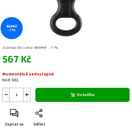
610 Kč
–7 %
standardní cena:
610 Kč
–7 %
567 Kč
Měrná
Momentálně nedostupné
cena:
Kód:
D01
−
+
Do košíku
Zeptat se
Sdílet