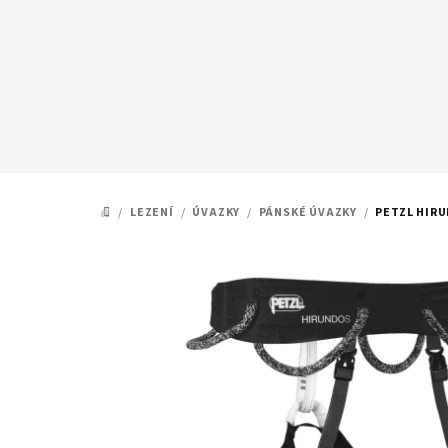
Přejít
na
obsah
/
LEZENÍ
/
ÚVAZKY
/
PÁNSKÉ ÚVAZKY
/
PETZL HIR
DOMŮ