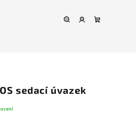
Hledat
Přihlášení
Nákupní
košík
OS sedací úvazek
nocení