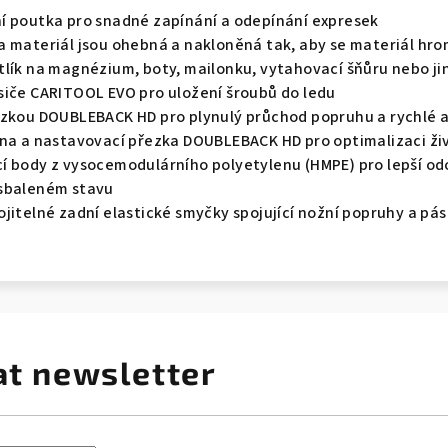
í poutka pro snadné zapínání a odepínání expresek
a materiál jsou ohebná a nakloněná tak, aby se materiál hr
tlík na magnézium, boty, mailonku, vytahovací šňůru nebo ji
siče CARITOOL EVO pro uložení šroubů do ledu
ezkou DOUBLEBACK HD pro plynulý průchod popruhu a rychlé 
ina a nastavovací přezka DOUBLEBACK HD pro optimalizaci ži
í body z vysocemodulárního polyetylenu (HMPE) pro lepší od
 sbaleném stavu
jitelné zadní elastické smyčky spojující nožní popruhy a pás
at newsletter