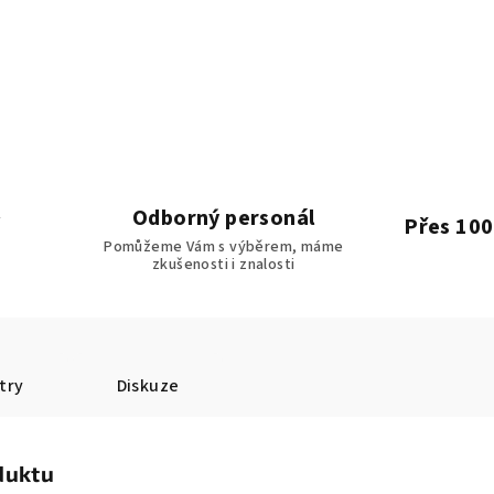
Odborný personál
Přes 100
Pomůžeme Vám s výběrem, máme
zkušenosti i znalosti
try
Diskuze
duktu