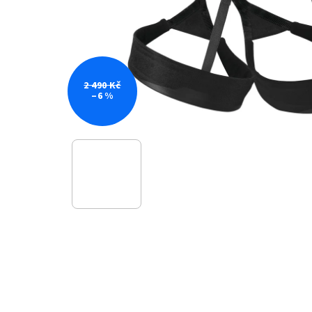
2 490 Kč
–6 %