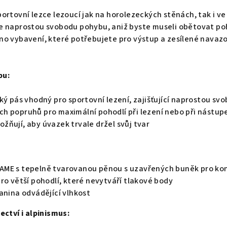
ortovní lezce lezoucí jak na horolezeckých stěnách, tak i ve
 naprostou svobodu pohybu, aniž byste museli obětovat pohod
o vybavení, které potřebujete pro výstup a zesílené navazov
bu:
ký pás vhodný pro sportovní lezení, zajišťující naprostou s
h popruhů pro maximální pohodlí při lezení nebo při nástup
ňují, aby úvazek trvale držel svůj tvar
ME s tepelně tvarovanou pěnou s uzavřených buněk pro konz
ro větší pohodlí, které nevytváří tlakové body
anina odvádějící vlhkost
ectví i alpinismus: