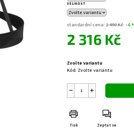
1,5
VELIKOST
z
5
hvězdiček.
standardní cena:
2 490 Kč
–6 
2 316 Kč
Měrná
cena:
Zvolte variantu
Kód:
Zvolte variantu
−
+
Tisk
Zeptat se