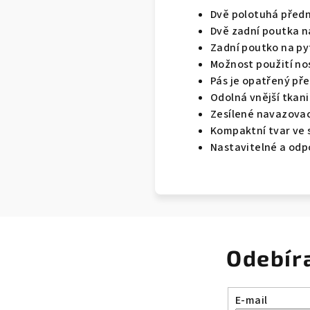
Dvě polotuhá předn
Dvě zadní poutka n
Zadní poutko na py
Možnost použití no
Pás je opatřený př
Odolná vnější tkan
Zesílené navazovac
Kompaktní tvar ve
Nastavitelné a odpo
Odebír
E-mail