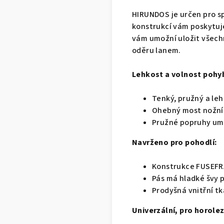
HIRUNDOS je určen pro sp
konstrukcí vám poskytuje
vám umožní uložit všechn
oděru lanem.
Lehkost a volnost pohy
Tenký, pružný a leh
Ohebný most nožníc
Pružné popruhy umož
Navrženo pro pohodlí:
Konstrukce FUSEFRA
Pás má hladké švy p
Prodyšná vnitřní tk
Univerzální, pro horolez