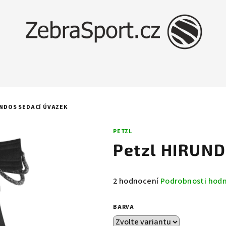
UNDOS SEDACÍ ÚVAZEK
PETZL
Petzl HIRUND
Průměrné
2 hodnocení
Podrobnosti hod
hodnocení
produktu
BARVA
je