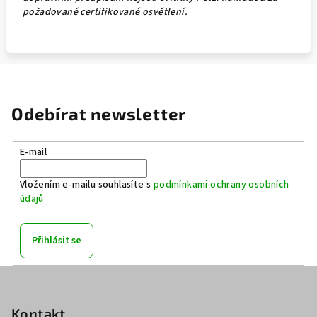
požadované certifikované osvětlení.
Odebírat newsletter
E-mail
Vložením e-mailu souhlasíte s
podmínkami ochrany osobních
údajů
Přihlásit se
Z
á
p
Kontakt