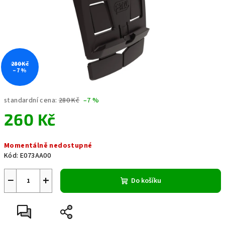
280 Kč
–7 %
standardní cena:
280 Kč
–7 %
260 Kč
Měrná
Momentálně nedostupné
cena:
Kód:
E073AA00
−
+
Do košíku