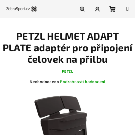
Přejít
na
obsah
Nákupní
Hledat
Přihlášení
PETZL HELMET ADAPT
košík
PLATE adaptér pro připojení
čelovek na přilbu
PETZL
Průměrné
Neohodnoceno
Podrobnosti hodnocení
hodnocení
produktu
je
0,0
z
5
hvězdiček.