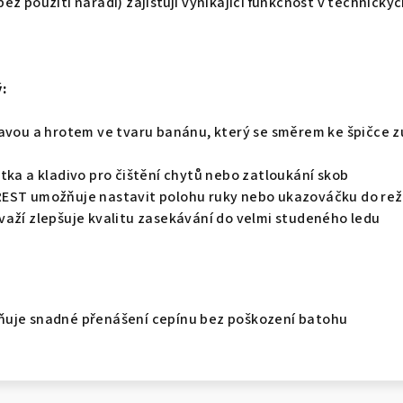
ez použití nářadí) zajišťují vynikající funkčnost v technický
:
lavou a hrotem ve tvaru banánu, který se směrem ke špičce z
tka a kladivo pro čištění chytů nebo zatloukání skob
EST umožňuje nastavit polohu ruky nebo ukazováčku do režim
važí zlepšuje kvalitu zasekávání do velmi studeného ledu
ňuje snadné přenášení cepínu bez poškození batohu