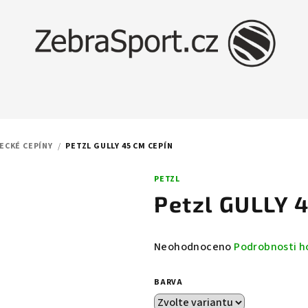
ECKÉ CEPÍNY
/
PETZL GULLY 45 CM CEPÍN
PETZL
Petzl GULLY 
Průměrné
Neohodnoceno
Podrobnosti h
hodnocení
produktu
BARVA
je