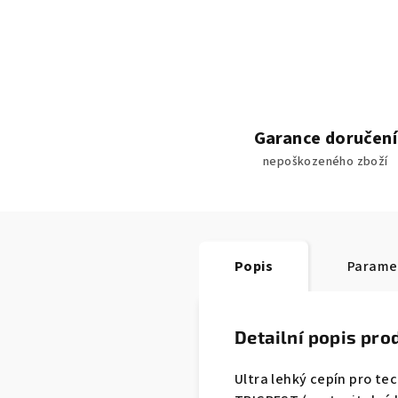
Garance doručení
nepoškozeného zboží
Popis
Parame
Detailní popis pro
Ultra lehký cepín pro te