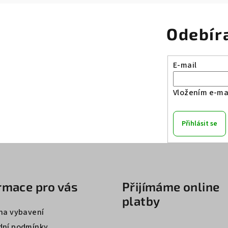
Odebír
E-mail
Vložením e-mai
Přihlásit se
rmace pro vás
Přijímáme online
platby
na vybavení
ní podmínky