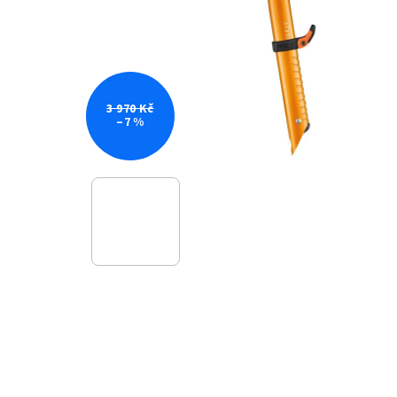
3 970 Kč
–7 %