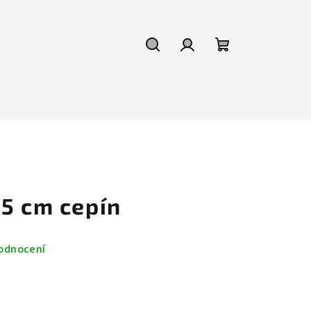
Hledat
Přihlášení
Nákupní
košík
45 cm cepín
odnocení