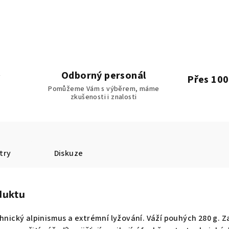
Odborný personál
Přes 100
Pomůžeme Vám s výběrem, máme
zkušenosti i znalosti
try
Diskuze
duktu
chnický alpinismus a extrémní lyžování. Váží pouhých 280 g.