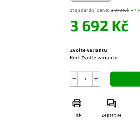
0,0
z
standardní cena:
3 970 Kč
–7 
5
3 692 Kč
hvězdiček.
Měrná
cena:
Zvolte variantu
Kód:
Zvolte variantu
−
+
Tisk
Zeptat se