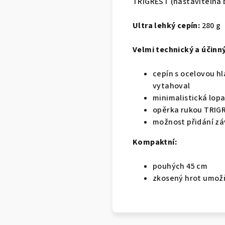
TRIGREST (nastavitelná b
Ultra lehký cepín:
280 g
Velmi technický a účinný
cepín s ocelovou h
vytahoval
minimalistická lopa
opěrka rukou TRIGR
možnost přidání zá
Kompaktní:
pouhých 45 cm
zkosený hrot umož