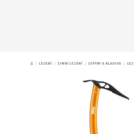
Přejít
na
obsah
/
LEZENÍ
/
ZIMNÍ LEZENÍ
/
CEPÍNY A KLADIVA
/
LEZ
DOMŮ