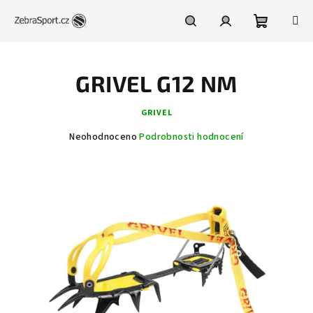
Přejít
na
obsah
Nákupní
Hledat
Přihlášení
GRIVEL G12 NM
košík
GRIVEL
Průměrné
Neohodnoceno
Podrobnosti hodnocení
hodnocení
produktu
je
0,0
z
5
hvězdiček.