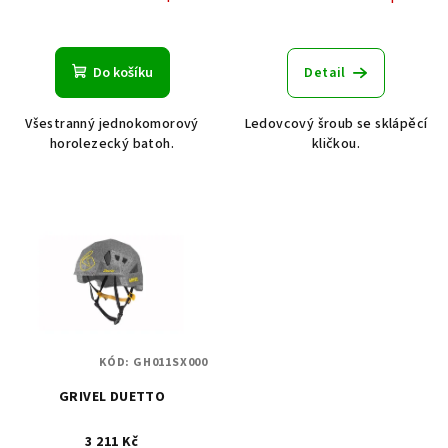
Do košíku
Detail
Všestranný jednokomorový
Ledovcový šroub se sklápěcí
horolezecký batoh.
kličkou.
KÓD:
GH011SX000
GRIVEL DUETTO
3 211 Kč