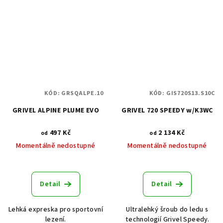
KÓD:
GRSQALPE.10
KÓD:
GIS720S13.S10C
GRIVEL ALPINE PLUME EVO
GRIVEL 720 SPEEDY w/K3WC
497 Kč
2 134 Kč
od
od
Momentálně nedostupné
Momentálně nedostupné
Detail
Detail
Lehká expreska pro sportovní
Ultralehký šroub do ledu s
lezení.
technologií Grivel Speedy.