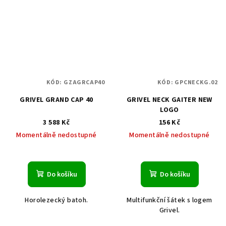
KÓD:
GZAGRCAP40
KÓD:
GPCNECKG.02
GRIVEL GRAND CAP 40
GRIVEL NECK GAITER NEW
LOGO
3 588 Kč
156 Kč
Momentálně nedostupné
Momentálně nedostupné
Do košíku
Do košíku
Horolezecký batoh.
Multifunkční šátek s logem
Grivel.