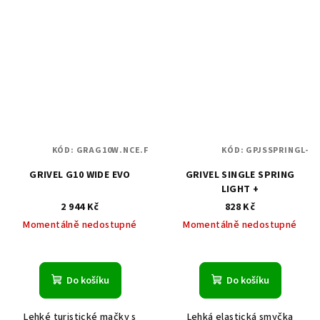
KÓD:
GRAG10W.NCE.F
KÓD:
GPJSSPRINGL-
GRIVEL G10 WIDE EVO
GRIVEL SINGLE SPRING
LIGHT +
2 944 Kč
828 Kč
Momentálně nedostupné
Momentálně nedostupné
Do košíku
Do košíku
Lehké turistické mačky s
Lehká elastická smyčka