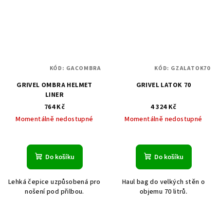
KÓD:
GACOMBRA
KÓD:
GZALATOK70
GRIVEL OMBRA HELMET
GRIVEL LATOK 70
LINER
764 Kč
4 324 Kč
Momentálně nedostupné
Momentálně nedostupné
Do košíku
Do košíku
Lehká čepice uzpůsobená pro
Haul bag do velkých stěn o
nošení pod přilbou.
objemu 70 litrů.