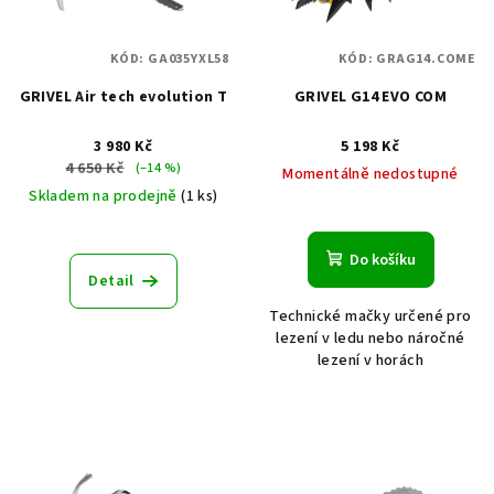
s
u
p
k
KÓD:
GA035YXL58
KÓD:
GRAG14.COME
r
t
GRIVEL Air tech evolution T
GRIVEL G14 EVO COM
o
ů
d
3 980 Kč
5 198 Kč
u
4 650 Kč
(–14 %)
Momentálně nedostupné
k
Skladem na prodejně
(1 ks)
t
ů
Do košíku
Detail
Technické mačky určené pro
lezení v ledu nebo náročné
lezení v horách