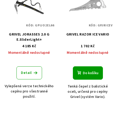
KÓD:
GPIJO2EL66
KÓD:
GPJRICEV
GRIVEL JORASSES 2.0 G
GRIVEL RAZOR ICE VARIO
E.SliderLight+
4 185 Kč
1 702 Kč
Momentálně nedostupné
Momentálně nedostupné
Detail
Do košíku
Vylepšená verze technického
Tenká čepel z balistické
cepínu pro všestranné
oceli, určená pro cepíny
použití.
Grivel (systém Vario).