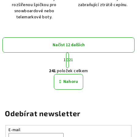
rozšířenou špičkou pro
zabraňující ztrátě cepínu.
snowboardové nebo
telemarkové boty.
Načíst 12 dalších
S
1
21
t
O
r
241
položek celkem
á
v
n
l
Nahoru
k
á
o
d
v
a
á
n
c
Odebírat newsletter
í
í
p
r
E-mail
v