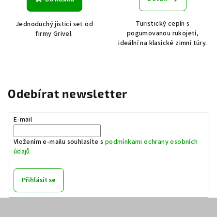
Turistický cepín s
Jednoduchý jisticí set od
pogumovanou rukojetí,
firmy Grivel.
ideální na klasické zimní túry.
Odebírat newsletter
E-mail
Vložením e-mailu souhlasíte s
podmínkami ochrany osobních
údajů
Přihlásit se
Z