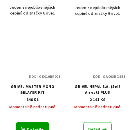
Jeden z nejoblíbenějších
Jeden z nejoblíbenějších
cepínů od značky Grivel.
cepínů od značky Grivel.
KÓD:
GK010RR001
KÓD:
GA003RGS58
GRIVEL MASTER MONO
GRIVEL NEPAL S.A. (Self
BELAYER KIT
Arrest) PLUS
846 Kč
2 191 Kč
Momentálně nedostupné
Momentálně nedostupné
Detail
Do košíku