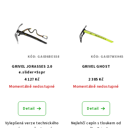
KÓD:
GA036BES58
KÓD:
GA037WXH45
GRIVEL JORASSES 2.0
GRIVEL GHOST
e.slider+Sspr
4 127 Kč
2 385 Kč
Momentálně nedostupné
Momentálně nedostupné
Detail
Detail
Vylepšená verze technického
Nejlehčí cepín s tloukem od