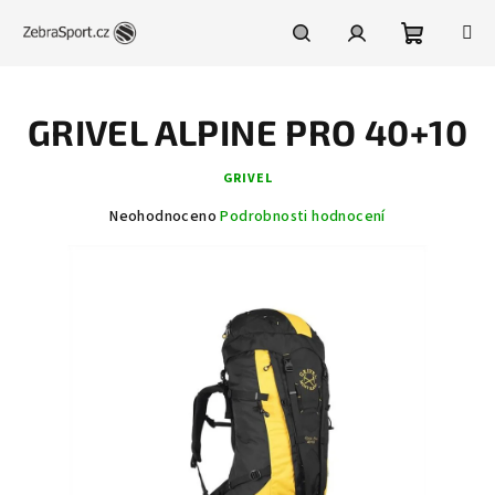
Přejít
na
obsah
Nákupní
Hledat
Přihlášení
GRIVEL ALPINE PRO 40+10
košík
GRIVEL
Průměrné
Neohodnoceno
Podrobnosti hodnocení
hodnocení
produktu
je
0,0
z
5
hvězdiček.