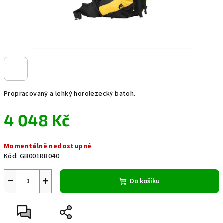
Propracovaný a lehký horolezecký batoh.
4 048 Kč
Měrná
Momentálně nedostupné
cena:
Kód:
GB001RB040
−
+
Do košíku