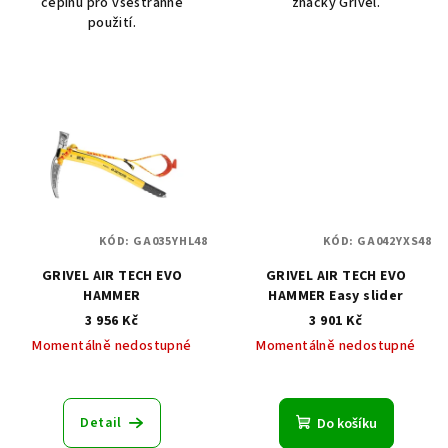
cepínu pro všestranné
značky Grivel.
použití.
KÓD:
GA035YHL48
KÓD:
GA042YXS48
GRIVEL AIR TECH EVO
GRIVEL AIR TECH EVO
HAMMER
HAMMER Easy slider
3 956 Kč
3 901 Kč
Momentálně nedostupné
Momentálně nedostupné
Detail
Do košíku