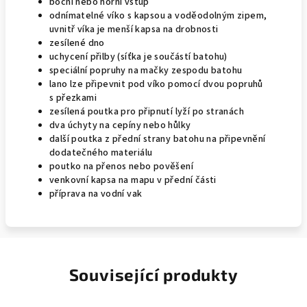
boční nebo horní vstup
odnímatelné víko s kapsou a voděodolným zipem,
uvnitř víka je menší kapsa na drobnosti
zesílené dno
uchycení přilby (síťka je součástí batohu)
speciální popruhy na mačky zespodu batohu
lano lze připevnit pod víko pomocí dvou popruhů
s přezkami
zesílená poutka pro připnutí lyží po stranách
dva úchyty na cepíny nebo hůlky
další poutka z přední strany batohu na připevnění
dodatečného materiálu
poutko na přenos nebo pověšení
venkovní kapsa na mapu v přední části
příprava na vodní vak
Související produkty