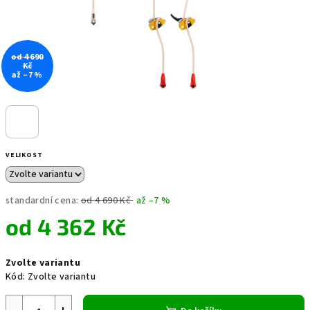
od 4 690
Kč
až –7 %
VELIKOST
standardní cena:
od 4 690 Kč
až –7 %
od
4 362 Kč
Měrná
Zvolte variantu
cena:
Kód:
Zvolte variantu