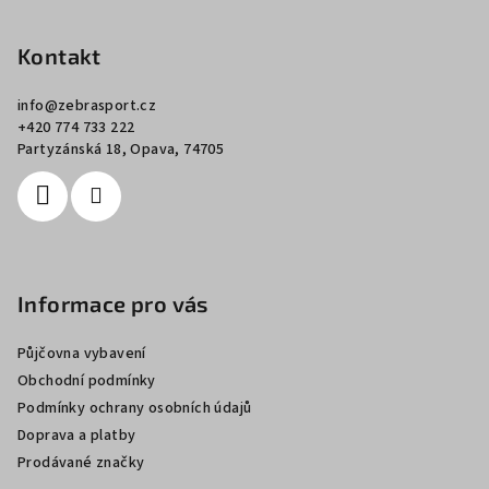
á
p
Kontakt
a
info
@
zebrasport.cz
t
+420 774 733 222
í
Partyzánská 18, Opava, 74705
Informace pro vás
Půjčovna vybavení
Obchodní podmínky
Podmínky ochrany osobních údajů
Doprava a platby
Prodávané značky