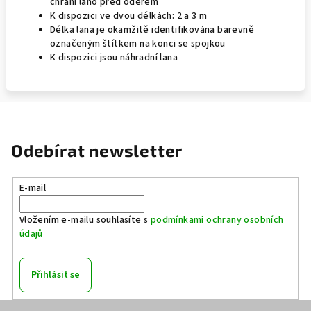
chrání lano před oděrem
K dispozici ve dvou délkách: 2 a 3 m
Délka lana je okamžitě identifikována barevně
označeným štítkem na konci se spojkou
K dispozici jsou náhradní lana
Odebírat newsletter
E-mail
Vložením e-mailu souhlasíte s
podmínkami ochrany osobních
údajů
Přihlásit se
Z