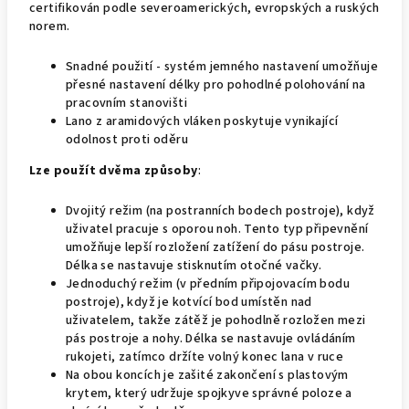
certifikován podle severoamerických, evropských a ruských
norem.
Snadné použití - systém jemného nastavení umožňuje
přesné nastavení délky pro pohodlné polohování na
pracovním stanovišti
Lano z aramidových vláken poskytuje vynikající
odolnost proti oděru
Lze použít dvěma způsoby
:
Dvojitý režim (na postranních bodech postroje), když
uživatel pracuje s oporou noh. Tento typ připevnění
umožňuje lepší rozložení zatížení do pásu postroje.
Délka se nastavuje stisknutím otočné vačky.
Jednoduchý režim (v předním připojovacím bodu
postroje), když je kotvící bod umístěn nad
uživatelem, takže zátěž je pohodlně rozložen mezi
pás postroje a nohy. Délka se nastavuje ovládáním
rukojeti, zatímco držíte volný konec lana v ruce
Na obou koncích je zašité zakončení s plastovým
krytem, který udržuje spojkyve správné poloze a