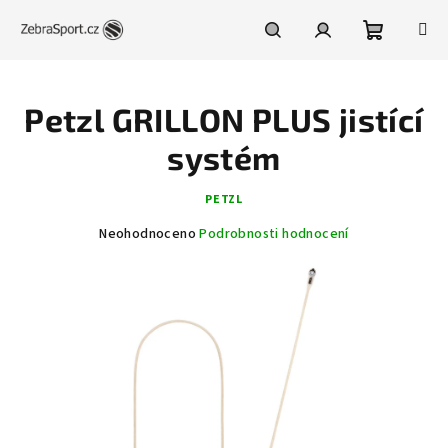
Přejít
na
obsah
Nákupní
Hledat
Přihlášení
Petzl GRILLON PLUS jistící
košík
systém
PETZL
Průměrné
Neohodnoceno
Podrobnosti hodnocení
hodnocení
produktu
je
0,0
z
5
hvězdiček.