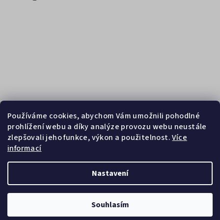
Používáme cookies, abychom Vám umožnili pohodlné
prohlížení webu a díky analýze provozu webu neustále
zlepšovali jeho funkce, výkon a použitelnost.
Více
informací
Sledovat na Instagramu
Nastavení
Copyright 2026
Zebrasport
. Všechna práva vyhrazena.
Souhlasím
Vytvořil Shoptet