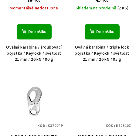
304 Kč
414 Kč
Momentálně nedostupné
Skladem na prodejně
(2 KS)
Do košíku
Do košíku
Oválná karabina / šroubovací
Oválná karabina / triple lock
pojistka / Keylock / světlost
pojistka / Keylock / světlost
21 mm / 26 kN / 80 g
21 mm / 26 kN / 85 g
KÓD:
K3702PP
KÓD:
K82310Z