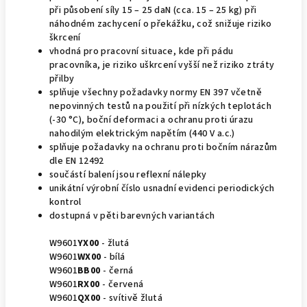
při působení síly 15 – 25 daN (cca. 15 – 25 kg) při
náhodném zachycení o překážku, což snižuje riziko
škrcení
vhodná pro pracovní situace, kde při pádu
pracovníka, je riziko uškrcení vyšší než riziko ztráty
přilby
splňuje všechny požadavky normy EN 397 včetně
nepovinných testů na použití při nízkých teplotách
(-30 °C), boční deformaci a ochranu proti úrazu
nahodilým elektrickým napětím (440 V a.c.)
splňuje požadavky na ochranu proti bočním nárazům
dle EN 12492
součástí balení jsou reflexní nálepky
unikátní výrobní číslo usnadní evidenci periodických
kontrol
dostupná v pěti barevných variantách
W9601
YX00
- žlutá
W9601
WX00
- bílá
W9601
BB00
- černá
W9601
RX00
- červená
W9601
QX00
- svítivě žlutá