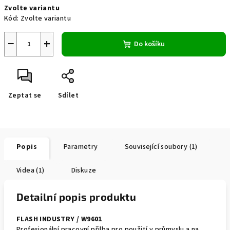
Zvolte variantu
cena:
Kód:
Zvolte variantu
−
+
Do košíku
Zeptat se
Sdílet
Popis
Parametry
Související soubory (1)
Videa (1)
Diskuze
Detailní popis produktu
FLASH INDUSTRY / W9601
Profesionální pracovní přilba pro použití v průmyslu a na