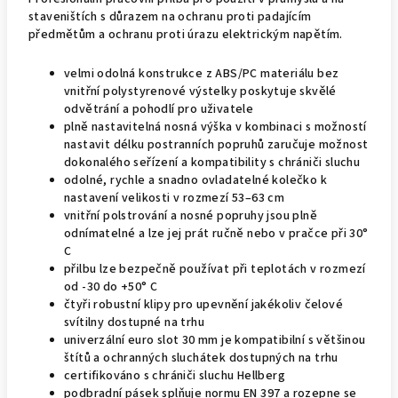
staveništích s důrazem na ochranu proti padajícím
předmětům a ochranu proti úrazu elektrickým napětím.
velmi odolná konstrukce z ABS/PC materiálu bez
vnitřní polystyrenové výstelky poskytuje skvělé
odvětrání a pohodlí pro uživatele
plně nastavitelná nosná výška v kombinaci s možností
nastavit délku postranních popruhů zaručuje možnost
dokonalého seřízení a kompatibility s chrániči sluchu
odolné, rychle a snadno ovladatelné kolečko k
nastavení velikosti v rozmezí 53–63 cm
vnitřní polstrování a nosné popruhy jsou plně
odnímatelné a lze jej prát ručně nebo v pračce při 30°
C
přilbu lze bezpečně používat při teplotách v rozmezí
od -30 do +50° C
čtyři robustní klipy pro upevnění jakékoliv čelové
svítilny dostupné na trhu
univerzální euro slot 30 mm je kompatibilní s většinou
štítů a ochranných sluchátek dostupných na trhu
certifikováno s chrániči sluchu Hellberg
podbradní pásek splňuje normu EN 397 a rozepne se