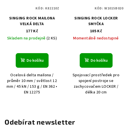
KÓD:
K82210Z
KÓD:
W1015B020
SINGING ROCK MAILONA
SINGING ROCK LOCKER
VELKÁ DELTA
SMYČKA
177 Kč
105 Kč
Skladem na prodejně
(2 KS)
Momentálně nedostupné
Do košíku
Do košíku
Ocelová delta mailona /
Spojovací prostředek pro
průměr 10 mm / světlost 12
spojení postroje se
mm / 45 kN / 153 g / EN 362 •
zachycovačem LOCKER /
EN 12275
délka 20 cm
Odebírat newsletter