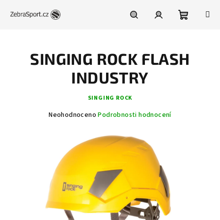
Přejít
na
obsah
Nákupní
Hledat
Přihlášení
SINGING ROCK FLASH
košík
INDUSTRY
SINGING ROCK
Průměrné
Neohodnoceno
Podrobnosti hodnocení
hodnocení
produktu
je
0,0
z
5
hvězdiček.