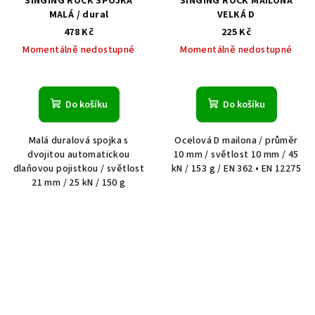
SINGING ROCK SPOJKA
SINGING ROCK MAILONA
MALÁ / dural
VELKÁ D
478 Kč
225 Kč
Momentálně nedostupné
Momentálně nedostupné
Do košíku
Do košíku
Malá duralová spojka s
Ocelová D mailona / průměr
dvojitou automatickou
10 mm / světlost 10 mm / 45
dlaňovou pojistkou / světlost
kN / 153 g / EN 362 • EN 12275
21 mm / 25 kN / 150 g