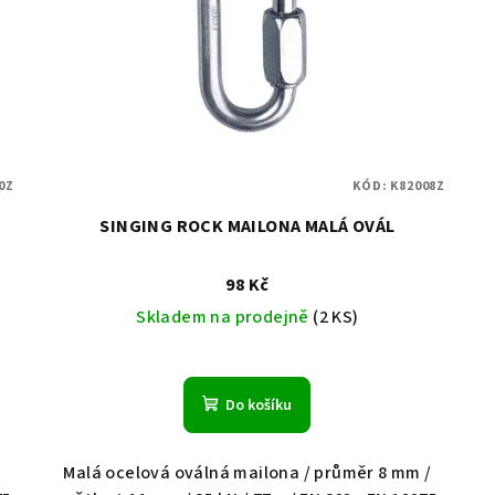
0Z
KÓD:
K82008Z
SINGING ROCK MAILONA MALÁ OVÁL
98 Kč
Skladem na prodejně
(2 KS)
Do košíku
Malá ocelová oválná mailona / průměr 8 mm /