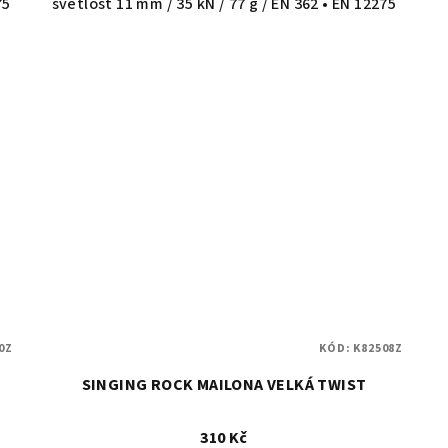
75
světlost 11 mm / 35 kN / 77 g / EN 362 • EN 12275
0Z
KÓD:
K82508Z
SINGING ROCK MAILONA VELKÁ TWIST
310 Kč