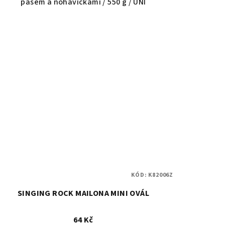
pasem a nohavičkami / 550 g / UNI
KÓD:
K82006Z
SINGING ROCK MAILONA MINI OVÁL
64 Kč