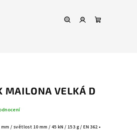
Hledat
Přihlášení
Nákupní
košík
K MAILONA VELKÁ D
odnocení
mm / světlost 10 mm / 45 kN / 153 g / EN 362 •