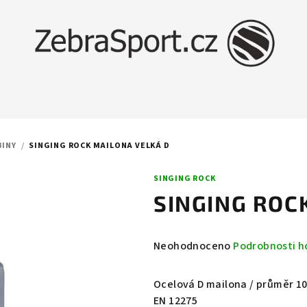
BINY
/
SINGING ROCK MAILONA VELKÁ D
SINGING ROCK
SINGING ROC
Průměrné
Neohodnoceno
Podrobnosti h
hodnocení
produktu
Ocelová D mailona / průměr 10 
je
EN 12275