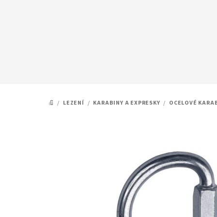
Přejít
na
obsah
/
LEZENÍ
/
KARABINY A EXPRESKY
/
OCELOVÉ KARA
DOMŮ