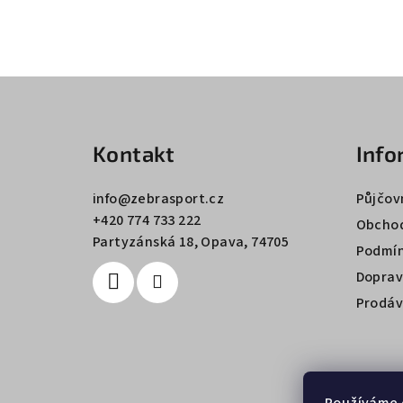
Z
á
Kontakt
Info
p
a
info
@
zebrasport.cz
Půjčov
+420 774 733 222
t
Obchod
Partyzánská 18, Opava, 74705
Podmín
í
Doprav
Prodáv