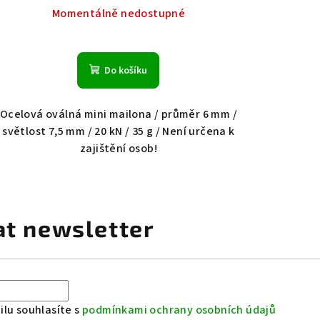
Momentálně nedostupné
Do košíku
Ocelová oválná mini mailona / průměr 6 mm /
světlost 7,5 mm / 20 kN / 35 g / Není určena k
zajištění osob!
at newsletter
lu souhlasíte s
podmínkami ochrany osobních údajů