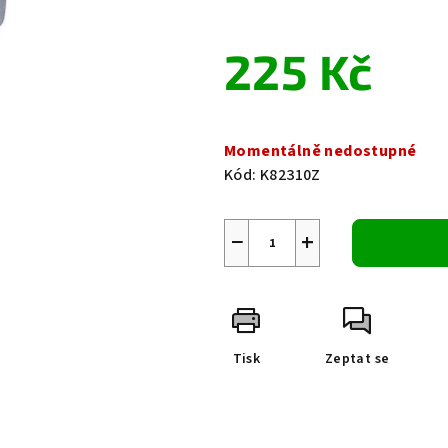
0,0
z
225 Kč
5
hvězdiček.
Měrná
cena:
Momentálně nedostupné
Kód:
K82310Z
−
+
Tisk
Zeptat se