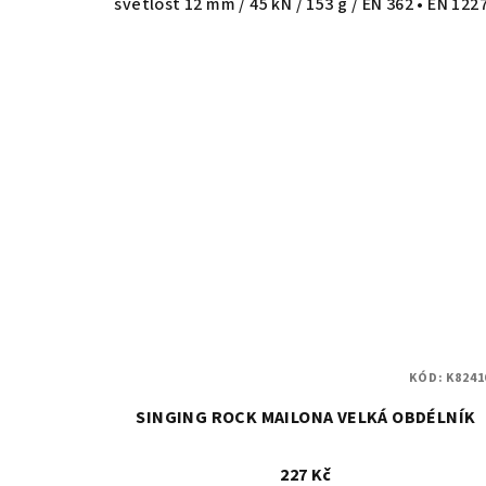
světlost 12 mm / 45 kN / 153 g / EN 362 • EN 122
KÓD:
K8241
SINGING ROCK MAILONA VELKÁ OBDÉLNÍK
227 Kč