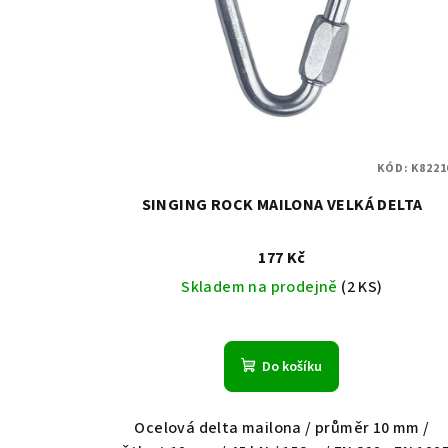
KÓD:
K8221
SINGING ROCK MAILONA VELKÁ DELTA
177 Kč
Skladem na prodejně
(2 KS)
Do košíku
Ocelová delta mailona / průměr 10 mm /