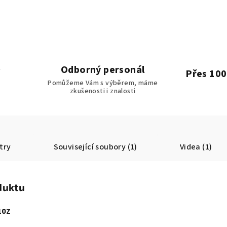
Odborný personál
Přes 100
Pomůžeme Vám s výběrem, máme
zkušenosti i znalosti
try
Související soubory (1)
Videa (1)
duktu
10Z