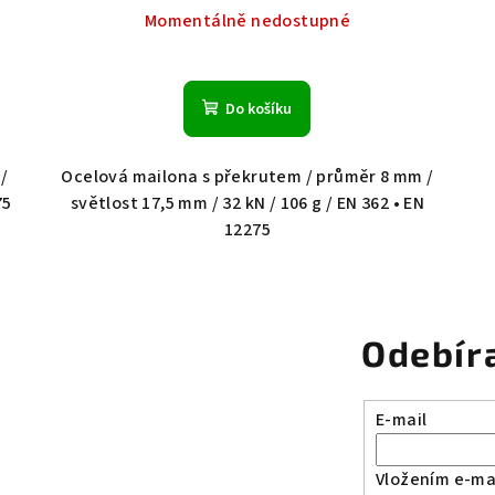
Momentálně nedostupné
Do košíku
/
Ocelová mailona s překrutem / průměr 8 mm /
75
světlost 17,5 mm / 32 kN / 106 g / EN 362 • EN
12275
Odebír
E-mail
Vložením e-mai