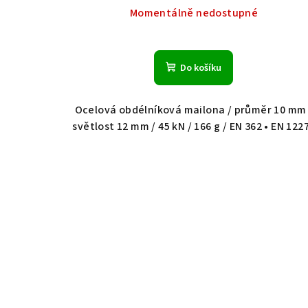
Momentálně nedostupné
Do košíku
Ocelová obdélníková mailona / průměr 10 mm 
světlost 12 mm / 45 kN / 166 g / EN 362 • EN 122