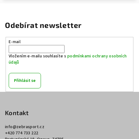
Odebírat newsletter
E-mail
Vložením e-mailu souhlasíte s
podmínkami ochrany osobních
údajů
Přihlásit se
Z
á
p
Kontakt
a
info
@
zebrasport.cz
t
+420 774 733 222