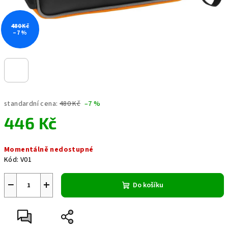
480 Kč
–7 %
standardní cena:
480 Kč
–7 %
446 Kč
Měrná
Momentálně nedostupné
cena:
Kód:
V01
−
+
Do košíku