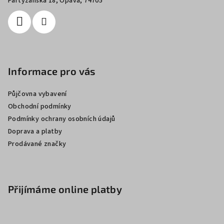
í
Partyzánská 18, Opava, 74705
Informace pro vás
Půjčovna vybavení
Obchodní podmínky
Podmínky ochrany osobních údajů
Doprava a platby
Prodávané značky
Přijímáme online platby