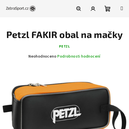
Přejít
na
obsah
Nákupní
Hledat
Přihlášení
Petzl FAKIR obal na mačky
košík
PETZL
Průměrné
Neohodnoceno
Podrobnosti hodnocení
hodnocení
produktu
je
0,0
z
5
hvězdiček.