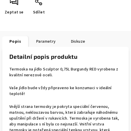
Zeptat se
Sdílet
Popis
Parametry
Diskuze
Detailní popis produktu
Termoska na jídlo Sculptor 0,75L Burgundy RED vyrobena z
kvalitní nerezové oceli.
Vaše jídlo bude vždy připraveno ke konzumaci v ideální
teplotě!
Vnější strana termosky je pokryta speciální červenou,
matnou, neklouzavou barvou, která zabraňuje náhodnému
upuštění při držení v rukavicích. Termoska je vyrobena tak,
aby manipulace s ní byla co nejsnazší. Vnitřní vrstva
termosky je potažená speciální tenkou vrstvou, která