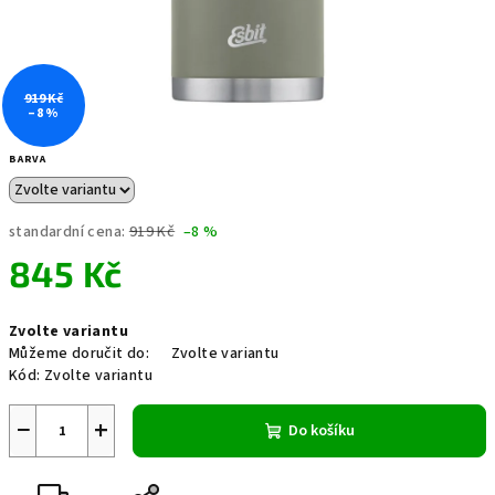
919 Kč
–8 %
BARVA
standardní cena:
919 Kč
–8 %
845 Kč
Měrná
Zvolte variantu
cena:
Můžeme doručit do:
Zvolte variantu
Kód:
Zvolte variantu
−
+
Do košíku