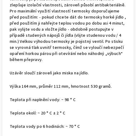
zlepšuje izolační vlastnosti, zároveň působí antibakteriálně.
Pro maximální využití vlastností termosky doporučujeme
před použitím: - pokud chcete dát do termosky horké jídlo ,
před použitím ji nahřejte teplou vodou po dobu asi 4 minut,
pak vylijte vodu a vložte jídlo - obdobně postupujte v
případě studených nápojů či jídla (vlijte studenou vodu / 4
min.) Velkou výhodou termosky je pojistný ventil. Po stisku
se vyrovná tlak uvnitř termosky, čímž se vyloučí nebezpečí
opaření horkou párou při otevírání nebo náhodný „výbuch“
během přepravy.
Uzávěr slouží zároveň jako miska na jídlo.
Výška 164 mm, průměr 112 mm, hmotnost 530 gramů.
Teplota při naplnění vody: ~ 98 ° C
Teplota okolí: ~ 20 ° C ± 2 ° C
Teplota vody po 6 hodinách: ~ 70 ° C