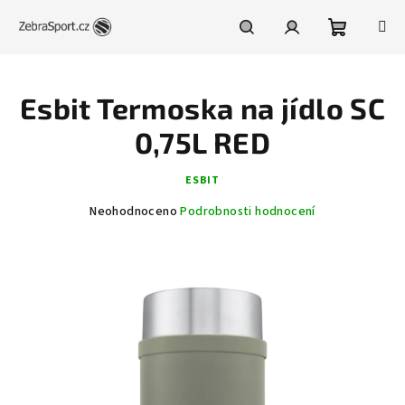
Přejít
na
obsah
Nákupní
Hledat
Přihlášení
Esbit Termoska na jídlo SC
košík
0,75L RED
ESBIT
Průměrné
Neohodnoceno
Podrobnosti hodnocení
hodnocení
produktu
je
0,0
z
5
hvězdiček.