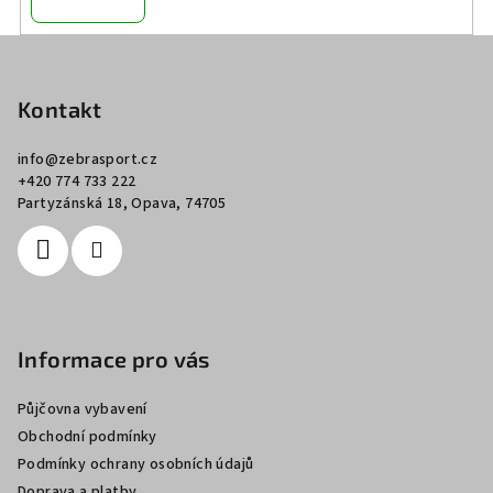
Z
á
p
Kontakt
a
info
@
zebrasport.cz
t
+420 774 733 222
í
Partyzánská 18, Opava, 74705
Informace pro vás
Půjčovna vybavení
Obchodní podmínky
Podmínky ochrany osobních údajů
Doprava a platby