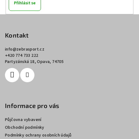
Přihlásit se
Z
á
p
Kontakt
a
info
@
zebrasport.cz
t
+420 774 733 222
í
Partyzánská 18, Opava, 74705
Informace pro vás
Půjčovna vybavení
Obchodní podmínky
Podmínky ochrany osobních údajů