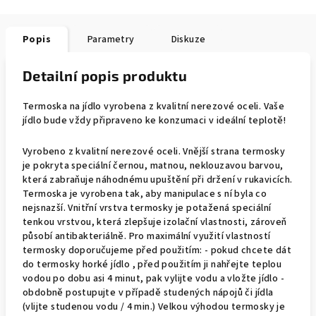
Popis
Parametry
Diskuze
Detailní popis produktu
Termoska na jídlo vyrobena z kvalitní nerezové oceli. Vaše
jídlo bude vždy připraveno ke konzumaci v ideální teplotě!
Vyrobeno z kvalitní nerezové oceli. Vnější strana termosky
je pokryta speciální černou, matnou, neklouzavou barvou,
která zabraňuje náhodnému upuštění při držení v rukavicích.
Termoska je vyrobena tak, aby manipulace s ní byla co
nejsnazší. Vnitřní vrstva termosky je potažená speciální
tenkou vrstvou, která zlepšuje izolační vlastnosti, zároveň
působí antibakteriálně. Pro maximální využití vlastností
termosky doporučujeme před použitím: - pokud chcete dát
do termosky horké jídlo , před použitím ji nahřejte teplou
vodou po dobu asi 4 minut, pak vylijte vodu a vložte jídlo -
obdobně postupujte v případě studených nápojů či jídla
(vlijte studenou vodu / 4 min.) Velkou výhodou termosky je