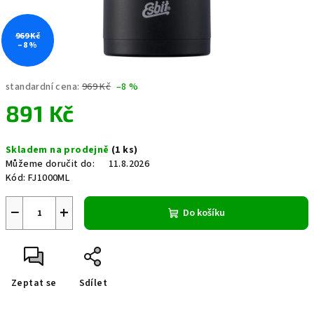
969 Kč
–8 %
standardní cena:
969 Kč
–8 %
891 Kč
Měrná
Skladem na prodejně
(1 ks)
cena:
Můžeme doručit do:
11.8.2026
Kód:
FJ1000ML
−
+
Do košíku
Zeptat se
Sdílet