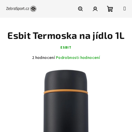
Přejít
na
obsah
Nákupní
Hledat
Přihlášení
Esbit Termoska na jídlo 1L
košík
ESBIT
Průměrné
2 hodnocení
Podrobnosti hodnocení
hodnocení
produktu
je
1,5
z
5
hvězdiček.