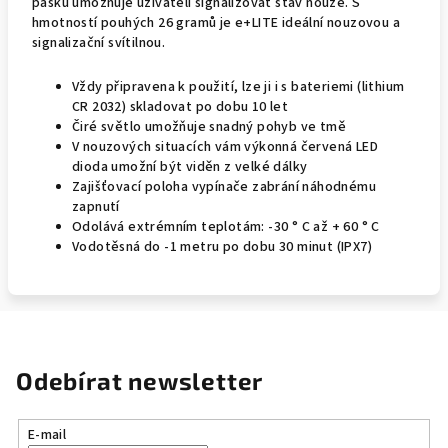
pásku umožňuje uživateli signalizovat stav nouze. S
hmotností pouhých 26 gramů je e+LITE ideální nouzovou a
signalizační svítilnou.
Vždy připravena k použití, lze ji i s bateriemi (lithium
CR 2032) skladovat po dobu 10 let
Čiré světlo umožňuje snadný pohyb ve tmě
V nouzových situacích vám výkonná červená LED
dioda umožní být viděn z velké dálky
Zajišťovací poloha vypínače zabrání náhodnému
zapnutí
Odolává extrémním teplotám: -30 ° C až + 60 ° C
Vodotěsná do -1 metru po dobu 30 minut (IPX7)
Odebírat newsletter
E-mail