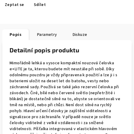
Zeptat se
Sdílet
Popis
Parametry
Diskuze
Detailní popis produktu
Mimořádně lehká a vysoce kompaktní nouzová čelovka
e+LITE je ta, kterou budete mít neustále při sobě. Díky
odolnému pouzdru je vždy připravena k použití a lze ji i s
bateriemi uložit na deset let do batohu, vesty nebo
záchranné sady. Používá se také jako rezervní čelovka při
závodech. Čiré, bílé nebo červené světlo (nepřetržité i
blikání) je dostatečně silné na to, abyste se orientovali ve
tmě na místě, nebo při chůzi. Není dost silné na rychlý
pohyb. Hlavní určení čelovky je zajištění viditelnosti a
signalizace pro záchranáře. V případě nouze je světlo
čelovky viditelné z velké vzdálenosti i za snížené
viditelnosti. Píšťalka integrovaná v elastickém hlavovém