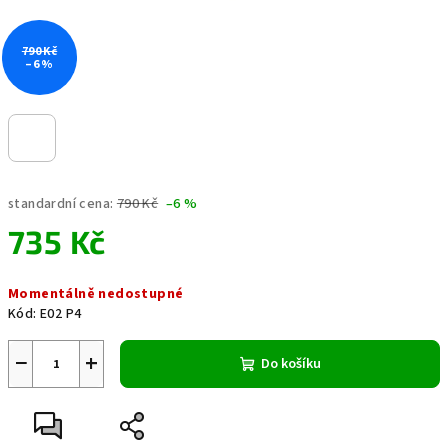
790 Kč
–6 %
standardní cena:
790 Kč
–6 %
735 Kč
Měrná
Momentálně nedostupné
cena:
Kód:
E02 P4
−
+
Do košíku