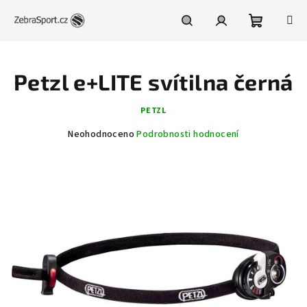
Přejít
na
obsah
Nákupní
Hledat
Přihlášení
Petzl e+LITE svítilna černá
košík
PETZL
Průměrné
Neohodnoceno
Podrobnosti hodnocení
hodnocení
produktu
je
0,0
z
5
hvězdiček.