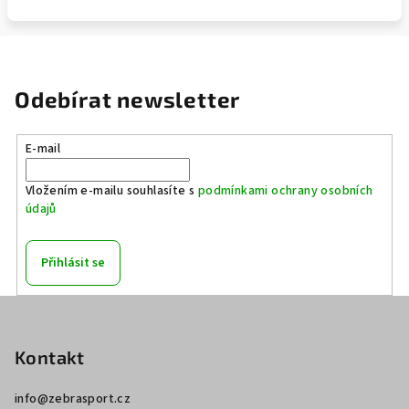
Odebírat newsletter
E-mail
Vložením e-mailu souhlasíte s
podmínkami ochrany osobních
údajů
Přihlásit se
Z
á
p
Kontakt
a
info
@
zebrasport.cz