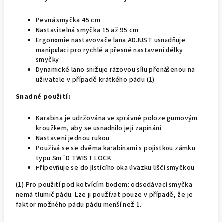
Pevná smyčka 45 cm
Nastavitelná smyčka 15 až 95 cm
Ergonomie nastavovače lana ADJUST usnadňuje
manipulaci pro rychlé a přesné nastavení délky
smyčky
Dynamické lano snižuje rázovou sílu přenášenou na
uživatele v případě krátkého pádu (1)
Snadné použití:
Karabina je udržována ve správné poloze gumovým
kroužkem, aby se usnadnilo její zapínání
Nastavení jednou rukou
Používá se se dvěma karabinami s pojistkou zámku
typu Sm´D TWIST LOCK
Připevňuje se do jistícího oka úvazku liščí smyčkou
(1) Pro použití pod kotvícím bodem: odsedávací smyčka
nemá tlumič pádu. Lze ji používat pouze v případě, že je
faktor možného pádu pádu menší než 1.