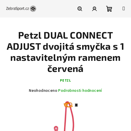
Přejít
na
obsah
Nákupní
Hledat
Přihlášení
Petzl DUAL CONNECT
košík
ADJUST dvojitá smyčka s 1
nastavitelným ramenem
červená
PETZL
Průměrné
Neohodnoceno
Podrobnosti hodnocení
hodnocení
produktu
je
0,0
z
5