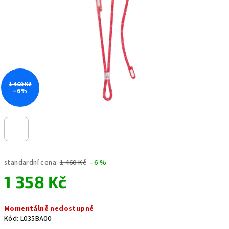
hvězdiček.
1 460 Kč
–6 %
standardní cena:
1 460 Kč
–6 %
1 358 Kč
Měrná
Momentálně nedostupné
cena:
Kód:
L035BA00