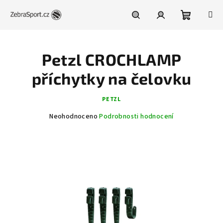
Přejít
na
obsah
Nákupní
Hledat
Přihlášení
Petzl CROCHLAMP
košík
příchytky na čelovku
PETZL
Průměrné
Neohodnoceno
Podrobnosti hodnocení
hodnocení
produktu
je
0,0
z
5
hvězdiček.