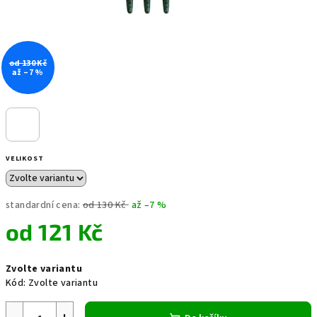
od 130 Kč
až –7 %
VELIKOST
standardní cena:
od 130 Kč
až –7 %
od
121 Kč
Měrná
Zvolte variantu
cena:
Kód:
Zvolte variantu