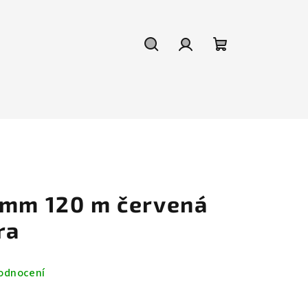
Hledat
Přihlášení
Nákupní
košík
 mm 120 m červená
ra
odnocení