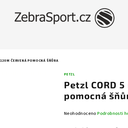
 120 M ČERVENÁ POMOCNÁ ŠŇŮRA
PETZL
Petzl CORD 5
pomocná šňů
Průměrné
Neohodnoceno
Podrobnosti h
hodnocení
produktu