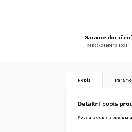
Garance doručení
nepoškozeného zboží
Popis
Parame
Detailní popis pro
Pevná a odolná pomocná š