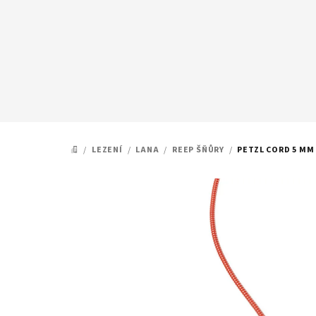
Přejít
na
obsah
/
LEZENÍ
/
LANA
/
REEP ŠŇŮRY
/
PETZL CORD 5 MM
DOMŮ