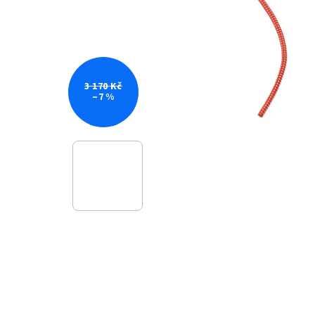
3 170 Kč
–7 %