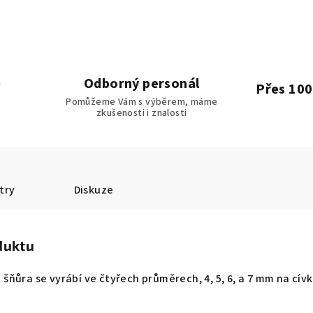
Odborný personál
Přes 100
Pomůžeme Vám s výběrem, máme
zkušenosti i znalosti
try
Diskuze
duktu
ňůra se vyrábí ve čtyřech průměrech, 4, 5, 6, a 7 mm na cív