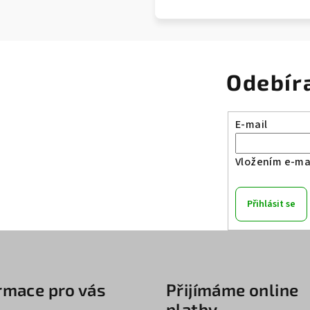
Odebír
E-mail
Vložením e-mai
Přihlásit se
rmace pro vás
Přijímáme online
platby