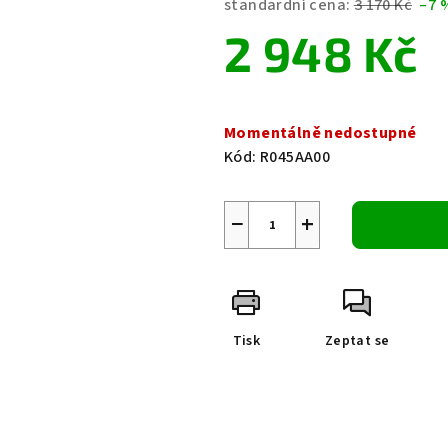
standardní cena:
3 170 Kč
–7 
je
2 948 Kč
0,0
z
5
Měrná
hvězdiček.
cena:
Momentálně nedostupné
Kód:
R045AA00
−
+
Tisk
Zeptat se