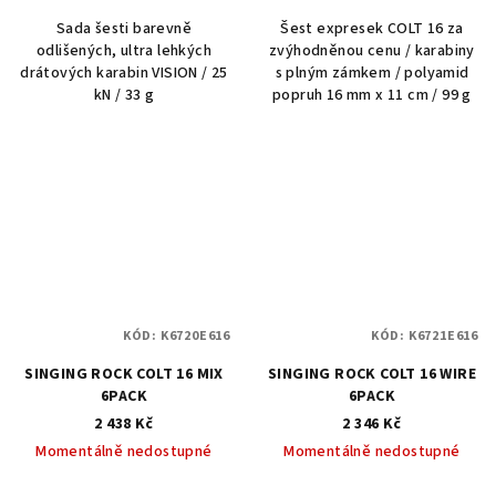
Sada šesti barevně
Šest expresek COLT 16 za
odlišených, ultra lehkých
zvýhodněnou cenu / karabiny
drátových karabin VISION / 25
s plným zámkem / polyamid
kN / 33 g
popruh 16 mm x 11 cm / 99 g
KÓD:
K6720E616
KÓD:
K6721E616
SINGING ROCK COLT 16 MIX
SINGING ROCK COLT 16 WIRE
6PACK
6PACK
2 438 Kč
2 346 Kč
Momentálně nedostupné
Momentálně nedostupné