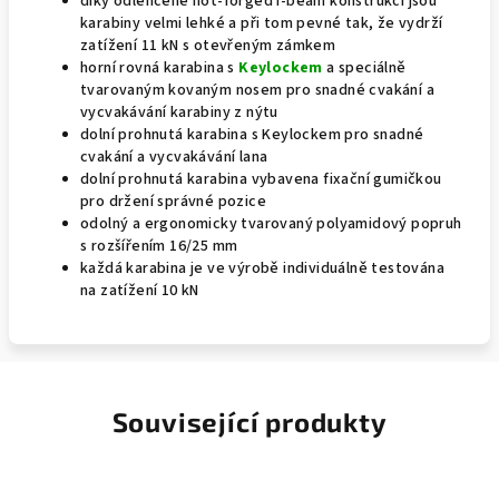
díky odlehčené hot-forged I-beam konstrukci jsou
karabiny velmi lehké a při tom pevné tak, že vydrží
zatížení 11 kN s otevřeným zámkem
horní rovná karabina s
Keylockem
a speciálně
tvarovaným kovaným nosem pro snadné cvakání a
vycvakávání karabiny z nýtu
dolní prohnutá karabina s Keylockem pro snadné
cvakání a vycvakávání lana
dolní prohnutá karabina vybavena fixační gumičkou
pro držení správné pozice
odolný a ergonomicky tvarovaný polyamidový popruh
s rozšířením 16/25 mm
každá karabina je ve výrobě individuálně testována
na zatížení 10 kN
Související produkty