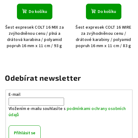
Do košíku
Do košíku
Šest expresek COLT 16 MIX za
Šest expresek COLT 16 WIRE
zvýhodněnou cenu / plná a
za zvýhodněnou cenu /
drátová karabina / polyamid
drátové karabiny / polyamid
popruh 16 mm x 11 cm / 93 g
popruh 16 mm x 11 cm / 83 g
Odebírat newsletter
E-mail
Vložením e-mailu souhlasíte s
podmínkami ochrany osobních
údajů
Přihlásit se