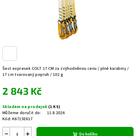
Šest expresek COLT 17 CM za zvýhodněnou cenu / plné karabiny /
17 cm tvarovaný popruh / 102 g
2 843 Kč
Měrná
Skladem na prodejně
(1 KS)
cena:
Můžeme doručit do:
11.8.2026
Kód:
K6715E617
−
+
Do košíku