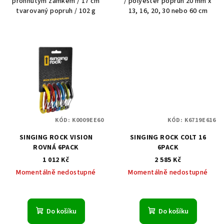
prohnutým zámkem / 17 cm
/ polyester popruh 20 mm x
tvarovaný popruh / 102 g
13, 16, 20, 30 nebo 60 cm
KÓD:
K0009EE60
KÓD:
K6719E616
SINGING ROCK VISION
SINGING ROCK COLT 16
ROVNÁ 6PACK
6PACK
1 012 Kč
2 585 Kč
Momentálně nedostupné
Momentálně nedostupné
Do košíku
Do košíku