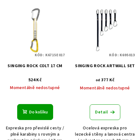
KÓD:
K6715E017
KÓD:
K695013
SINGING ROCK COLT 17 CM
SINGING ROCK ARTWALL SET
524 Kč
377 Kč
od
Momentálně nedostupné
Momentálně nedostupné
Do košíku
Detail
Expreska pro převislé cesty /
Ocelová expreska pro
plné karabiny s rovným a
lezecké stěny a lanová centra