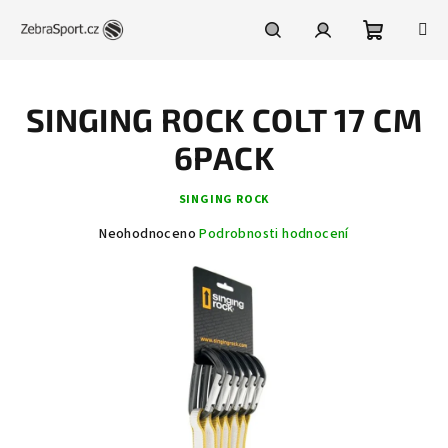
Přejít
na
obsah
Nákupní
Hledat
Přihlášení
SINGING ROCK COLT 17 CM
košík
6PACK
SINGING ROCK
Průměrné
Neohodnoceno
Podrobnosti hodnocení
hodnocení
produktu
je
0,0
z
5
hvězdiček.