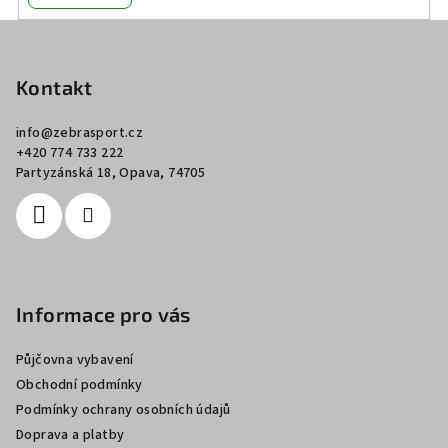
Z
á
p
Kontakt
a
info
@
zebrasport.cz
t
+420 774 733 222
í
Partyzánská 18, Opava, 74705
Informace pro vás
Půjčovna vybavení
Obchodní podmínky
Podmínky ochrany osobních údajů
Doprava a platby