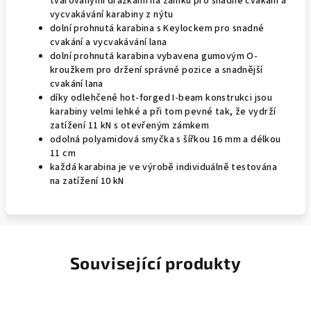
tvarovanými drážkami na zámku pro snadné cvakání a
vycvakávání karabiny z nýtu
dolní prohnutá karabina s Keylockem pro snadné
cvakání a vycvakávání lana
dolní prohnutá karabina vybavena gumovým O-
kroužkem pro držení správné pozice a snadnější
cvakání lana
díky odlehčené hot-forged I-beam konstrukci jsou
karabiny velmi lehké a při tom pevné tak, že vydrží
zatížení 11 kN s otevřeným zámkem
odolná polyamidová smyčka s šířkou 16 mm a délkou
11 cm
každá karabina je ve výrobě individuálně testována
na zatížení 10 kN
Související produkty