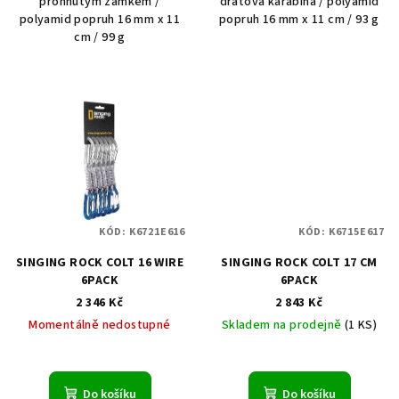
prohnutým zámkem /
drátová karabina / polyamid
polyamid popruh 16 mm x 11
popruh 16 mm x 11 cm / 93 g
cm / 99 g
KÓD:
K6721E616
KÓD:
K6715E617
SINGING ROCK COLT 16 WIRE
SINGING ROCK COLT 17 CM
6PACK
6PACK
2 346 Kč
2 843 Kč
Momentálně nedostupné
Skladem na prodejně
(1 KS)
Do košíku
Do košíku