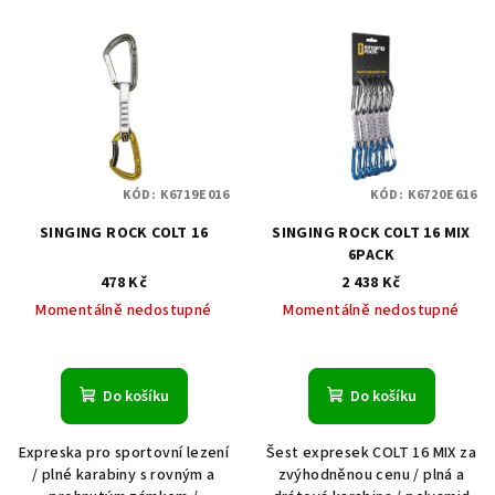
KÓD:
K6719E016
KÓD:
K6720E616
SINGING ROCK COLT 16
SINGING ROCK COLT 16 MIX
6PACK
478 Kč
2 438 Kč
Momentálně nedostupné
Momentálně nedostupné
Do košíku
Do košíku
Expreska pro sportovní lezení
Šest expresek COLT 16 MIX za
/ plné karabiny s rovným a
zvýhodněnou cenu / plná a