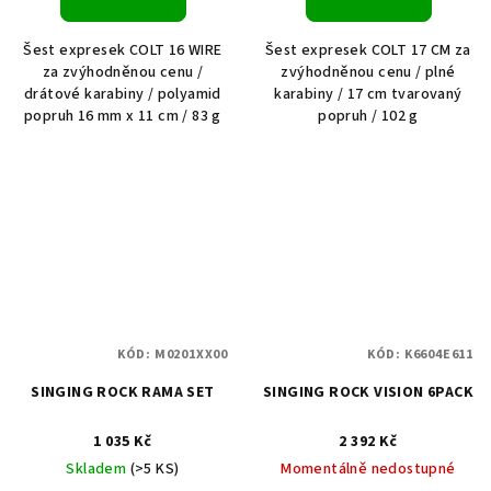
Šest expresek COLT 16 WIRE
Šest expresek COLT 17 CM za
za zvýhodněnou cenu /
zvýhodněnou cenu / plné
drátové karabiny / polyamid
karabiny / 17 cm tvarovaný
popruh 16 mm x 11 cm / 83 g
popruh / 102 g
KÓD:
M0201XX00
KÓD:
K6604E611
SINGING ROCK RAMA SET
SINGING ROCK VISION 6PACK
1 035 Kč
2 392 Kč
Skladem
(>5 KS)
Momentálně nedostupné