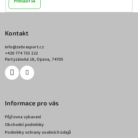
Přihlásit se
Z
á
p
Kontakt
a
info
@
zebrasport.cz
t
+420 774 733 222
í
Partyzánská 18, Opava, 74705
Informace pro vás
Půjčovna vybavení
Obchodní podmínky
Podmínky ochrany osobních údajů