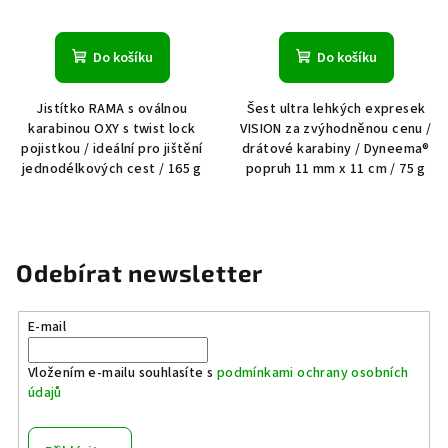
Do košíku
Do košíku
Jistítko RAMA s oválnou
Šest ultra lehkých expresek
karabinou OXY s twist lock
VISION za zvýhodněnou cenu /
pojistkou / ideální pro jištění
drátové karabiny / Dyneema®
jednodélkových cest / 165 g
popruh 11 mm x 11 cm / 75 g
Odebírat newsletter
E-mail
Vložením e-mailu souhlasíte s
podmínkami ochrany osobních
údajů