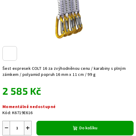
Šest expresek COLT 16 za zvýhodněnou cenu / karabiny s plným
zámkem / polyamid popruh 16 mm x 11 cm / 99 g
2 585 Kč
Měrná
Momentálně nedostupné
cena:
Kód:
K6719E616
−
+
Do košíku