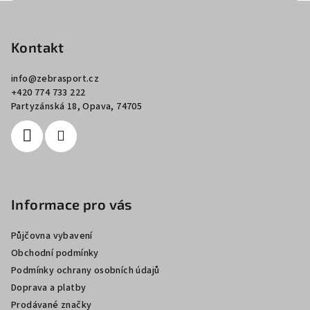
Z
á
p
Kontakt
a
info
@
zebrasport.cz
t
+420 774 733 222
í
Partyzánská 18, Opava, 74705
Informace pro vás
Půjčovna vybavení
Obchodní podmínky
Podmínky ochrany osobních údajů
Doprava a platby
Prodávané značky