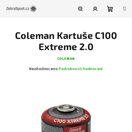
Přejít
na
obsah
Nákupní
Hledat
Přihlášení
Coleman Kartuše C100
košík
Extreme 2.0
COLEMAN
Průměrné
Neohodnoceno
Podrobnosti hodnocení
hodnocení
produktu
je
0,0
z
5
hvězdiček.