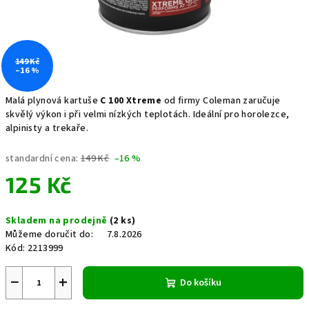
149 Kč
–16 %
Malá plynová kartuše
C 100 Xtreme
od
firmy Coleman zaručuje
skvělý výkon i při velmi nízkých teplotách. Ideální pro horolezce,
alpinisty a trekaře.
standardní cena:
149 Kč
–16 %
125 Kč
Měrná
Skladem na prodejně
(2 ks)
cena:
Můžeme doručit do:
7.8.2026
Kód:
2213999
−
+
Do košíku