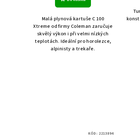
ů
Tur
Malá plynová kartuše C 100
konst
Xtreme od firmy Coleman zaručuje
skvělý výkon i při velmi nízkých
teplotách. Ideální pro horolezce,
alpinisty a trekaře.
KÓD:
2213894