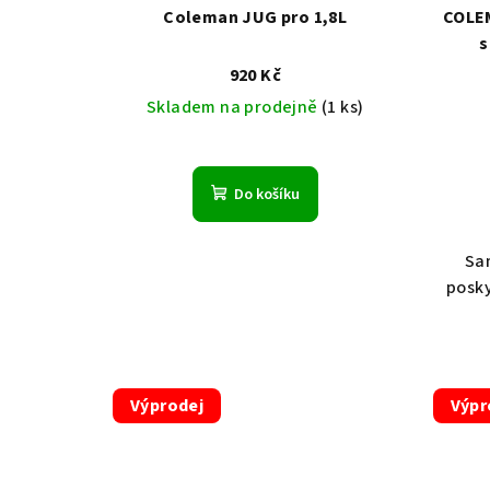
Coleman JUG pro 1,8L
COLE
s
920 Kč
Skladem na prodejně
(1 ks)
Do košíku
Sa
posky
Výprodej
Výpr