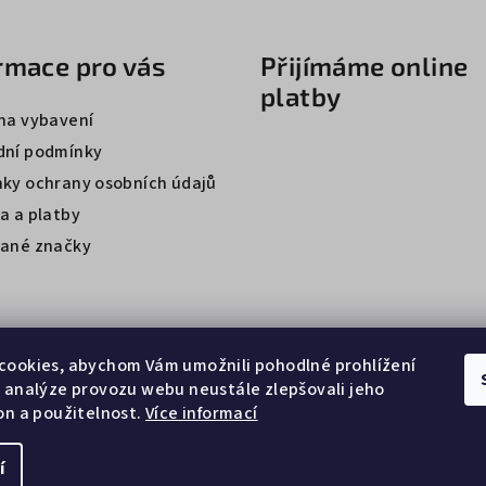
p
i
rmace pro vás
Přijímáme online
s
platby
u
na vybavení
ní podmínky
ky ochrany osobních údajů
a a platby
ané značky
cookies, abychom Vám umožnili pohodlné prohlížení
 analýze provozu webu neustále zlepšovali jeho
on a použitelnost.
Více informací
í