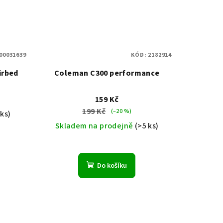
00031639
KÓD:
2182914
irbed
Coleman C300 performance
159 Kč
199 Kč
(–20 %)
 ks)
Skladem na prodejně
(>5 ks)
Do košíku