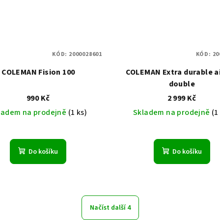
KÓD:
2000028601
KÓD:
20
COLEMAN Fision 100
COLEMAN Extra durable a
double
990 Kč
2 999 Kč
ladem na prodejně
(1 ks)
Skladem na prodejně
(1
Do košíku
Do košíku
Načíst další 4