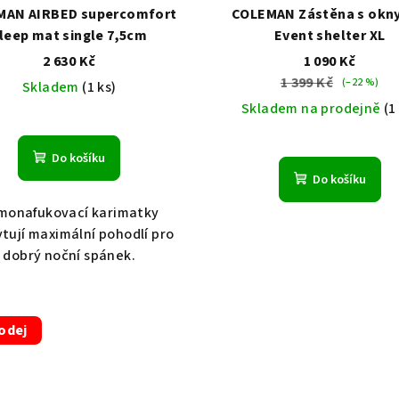
MAN AIRBED supercomfort
COLEMAN Zástěna s okny
leep mat single 7,5cm
Event shelter XL
2 630 Kč
1 090 Kč
1 399 Kč
(–22 %)
Skladem
(1 ks)
Skladem na prodejně
(1
Průměrné
Do košíku
hodnocení
Do košíku
produktu
je
monafukovací karimatky
5,0
tují maximální pohodlí pro
z
dobrý noční spánek.
5
hvězdiček
odej