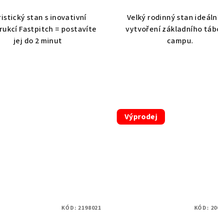
istický stan s inovativní
Velký rodinný stan ideáln
rukcí Fastpitch = postavíte
vytvoření základního táb
jej do 2 minut
campu.
Výprodej
KÓD:
2198021
KÓD:
20