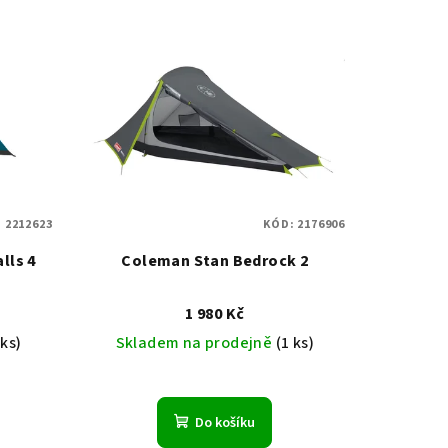
:
2212623
KÓD:
2176906
lls 4
Coleman Stan Bedrock 2
1 980 Kč
 ks)
Skladem na prodejně
(1 ks)
Do košíku