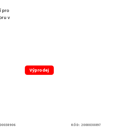
í pro
oru v
Výprodej
00038906
KÓD:
2000038897