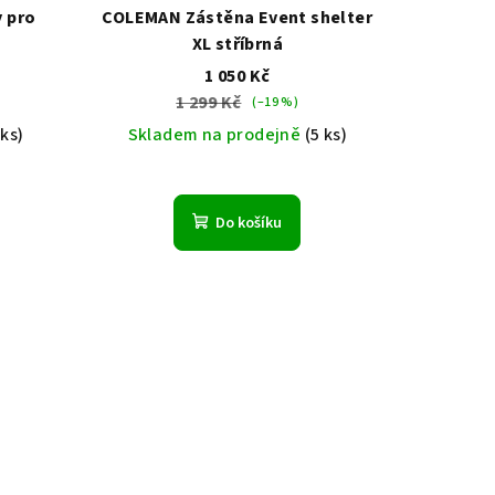
 pro
COLEMAN Zástěna Event shelter
XL stříbrná
1 050 Kč
1 299 Kč
(–19 %)
 ks)
Skladem na prodejně
(5 ks)
Do košíku
.