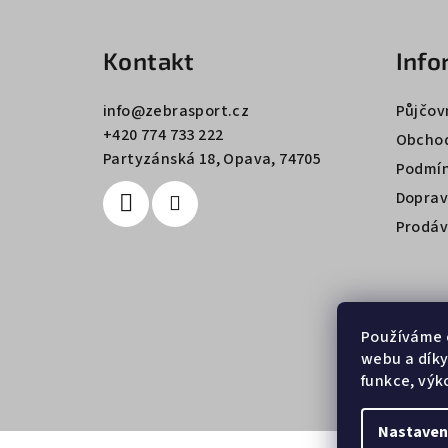
á
Kontakt
Info
p
a
info
@
zebrasport.cz
Půjčov
+420 774 733 222
t
Obchod
Partyzánská 18, Opava, 74705
Podmín
í
Doprav
Prodáv
Používáme 
webu a díky
funkce, výk
Nastaven