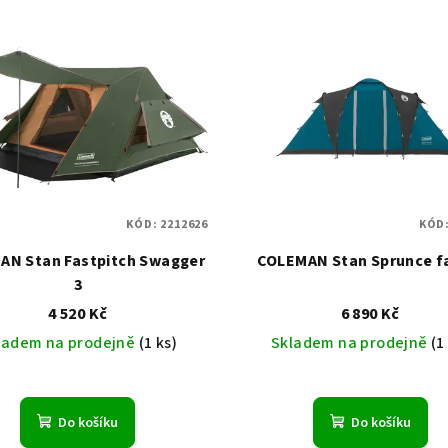
KÓD:
2212626
KÓD
AN Stan Fastpitch Swagger
COLEMAN Stan Sprunce fa
3
4 520 Kč
6 890 Kč
ladem na prodejně
(1 ks)
Skladem na prodejně
(1
Do košíku
Do košíku