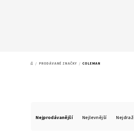
Přejít
na
obsah
/
PRODÁVANÉ ZNAČKY
/
COLEMAN
DOMŮ
Ř
Nejprodávanější
Nejlevnější
Nejdraž
a
z