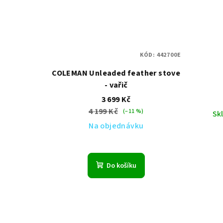
KÓD:
442700E
COLEMAN Unleaded feather stove
- vařič
3 699 Kč
4 199 Kč
(–11 %)
Sk
Na objednávku
Do košíku