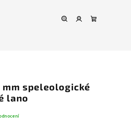
Hledat
Přihlášení
Nákupní
košík
0 mm speleologické
é lano
odnocení