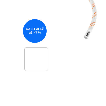
od 3 170 Kč
až –7 %