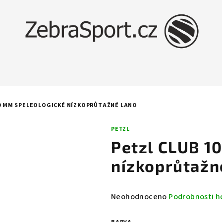
10 MM SPELEOLOGICKÉ NÍZKOPRŮTAŽNÉ LANO
PETZL
Petzl CLUB 1
nízkoprůtažn
Průměrné
Neohodnoceno
Podrobnosti h
hodnocení
produktu