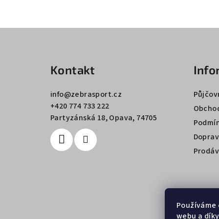
Z
á
Kontakt
Info
p
a
info
@
zebrasport.cz
Půjčov
+420 774 733 222
t
Obchod
Partyzánská 18, Opava, 74705
Podmín
í
Doprav
Prodáv
Používáme 
webu a díky