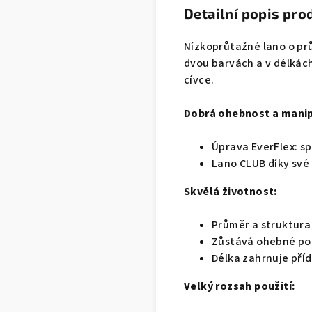
Detailní popis pro
Nízkoprůtažné lano o prů
dvou barvách a v délkách
cívce.
Dobrá ohebnost a manip
Úprava EverFlex: sp
Lano CLUB díky své
Skvělá životnost:
Průměr a struktura 
Zůstává ohebné po 
Délka zahrnuje pří
Velký rozsah použití: