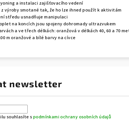
nyoning a instalaci zajišťovacího vedení
 z výroby smotané tak, že ho lze ihned použít k aktivitám
ní středu usnadňuje manipulaci
a oplet na koncích jsou spojeny dohromady ultrazvukem
arvách a ve třech délkách: oranžová v délkách 40, 60 a 70 met
 200 m oranžové a bílé barvy na cívce
at newsletter
lu souhlasíte s
podmínkami ochrany osobních údajů