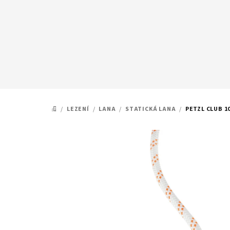
Přejít
na
obsah
/
LEZENÍ
/
LANA
/
STATICKÁ LANA
/
PETZL CLUB 
DOMŮ