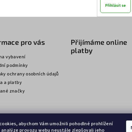
Přihlásit se
rmace pro vás
Přijímáme online
platby
na vybavení
ní podmínky
ky ochrany osobních údajů
a a platby
ané značky
cookies, abychom Vám umožnili pohodlné prohlížení
 analýze provozu webu neustále zlepšovali jeho