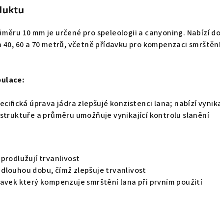
duktu
měru 10 mm je určené pro speleologii a canyoning. Nabízí do
 40, 60 a 70 metrů, včetně přídavku pro kompenzaci smrštěn
ulace:
ecifická úprava jádra zlepšujé konzistenci lana; nabízí vyni
 struktuře a průměru umožňuje vynikající kontrolu slanění
prodlužují trvanlivost
dlouhou dobu, čímž zlepšuje trvanlivost
davek který kompenzuje smrštění lana při prvním použití