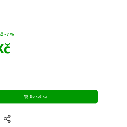
až –7 %
Kč
Do košíku