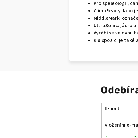
Pro speleologii, ca
ClimbReady: lano je
MiddleMark: označe
UltraSonic: jádro 
Vyrábí se ve dvou b
K dispozici je také
Odebír
E-mail
Vložením e-mai