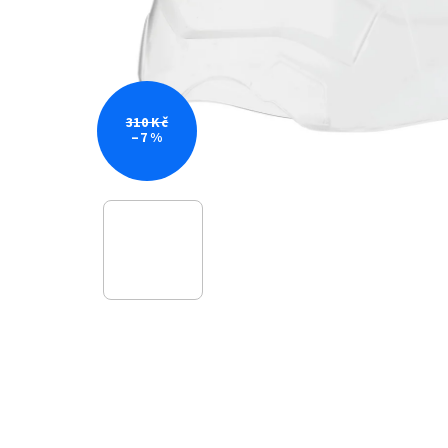
310 Kč
–7 %