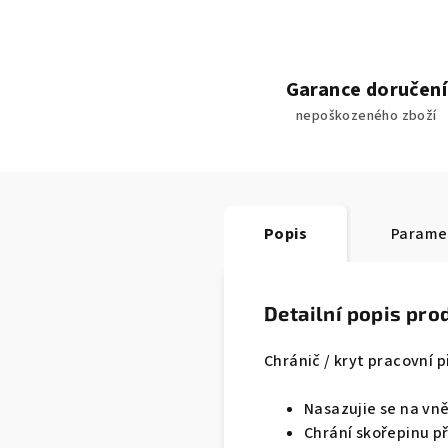
Garance doručení
nepoškozeného zboží
Popis
Parame
Detailní popis pro
Chránič / kryt pracovní 
Nasazujie se na vně
Chrání skořepinu př