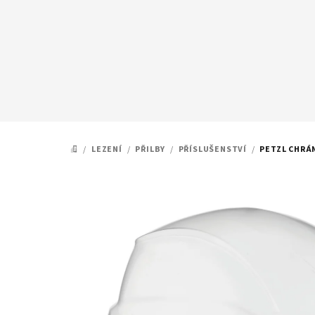
Přejít
na
obsah
/
LEZENÍ
/
PŘILBY
/
PŘÍSLUŠENSTVÍ
/
PETZL CHRÁ
DOMŮ