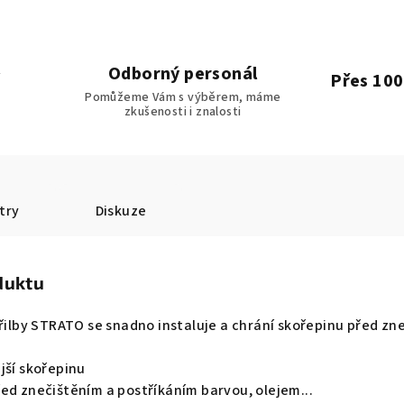
Odborný personál
Přes 100
Pomůžeme Vám s výběrem, máme
zkušenosti i znalosti
try
Diskuze
duktu
přilby STRATO se snadno instaluje a chrání skořepinu před zn
jší skořepinu
ed znečištěním a postříkáním barvou, olejem...