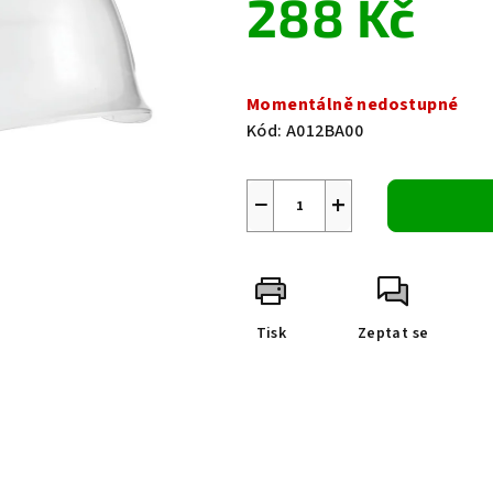
288 Kč
0,0
z
5
Měrná
hvězdiček.
cena:
Momentálně nedostupné
Kód:
A012BA00
−
+
Tisk
Zeptat se