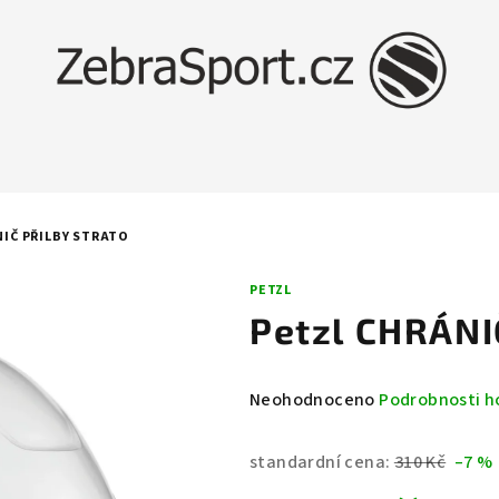
NIČ PŘILBY STRATO
PETZL
Petzl CHRÁNI
Průměrné
Neohodnoceno
Podrobnosti h
hodnocení
produktu
standardní cena:
310 Kč
–7 %
je