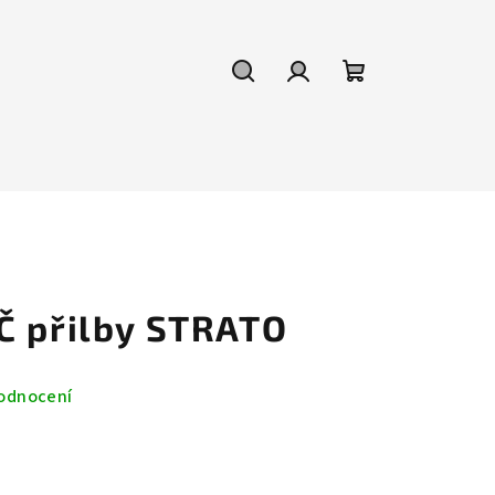
Hledat
Přihlášení
Nákupní
košík
Č přilby STRATO
odnocení