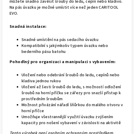
můžete snadno zavěsit šrouby do ledu, cepín nebo kladivo.
Na pás úvazku je možné umístit více než jeden CARITOOL
EVO.
Snadná instalace:
Snadné umístění na pás sedacího úvazku
Kompatibilní s jakýmkoliv typem úvazku nebo
bederního pásu batohu
Pohodlný pro organizaci a manipulaci s vybavením:
Uložení nebo odebrání šroubů do ledu, cepínů nebo
kladiva jednou rukou
Uložení až šesti šroubů do ledu, s možností odložení
šroubů na horní příčku se zářezy pro snazší přístup k
prostředním šroubům
Možnost přivázání nářadí šňůrkou do malého otvoru v
horní příčce
Umožňuje všestrannější využití úvazku zvýšením
kapacity pro nošení vybavení v závislosti na aktivitě
Tento výrobek není osobním ochranným prostředkem.