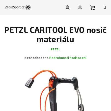
Přejít
na
obsah
Nákupní
Hledat
Přihlášení
PETZL CARITOOL EVO nosič
košík
materiálu
PETZL
Průměrné
Neohodnoceno
Podrobnosti hodnocení
hodnocení
produktu
je
0,0
z
5
hvězdiček.