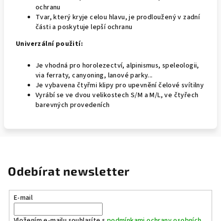
ochranu
Tvar, který kryje celou hlavu, je prodloužený v zadní
části a poskytuje lepší ochranu
Univerzální použití:
Je vhodná pro horolezectví, alpinismus, speleologii,
via ferraty, canyoning, lanové parky...
Je vybavena čtyřmi klipy pro upevnění čelové svítilny
Vyrábí se ve dvou velikostech S/M a M/L, ve čtyřech
barevných provedeních
Odebírat newsletter
E-mail
Vložením e-mailu souhlasíte s
podmínkami ochrany osobních