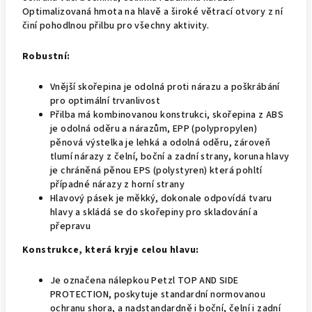
Optimalizovaná hmota na hlavě a široké větrací otvory z ní
činí pohodlnou přilbu pro všechny aktivity.
Robustní:
Vnější skořepina je odolná proti nárazu a poškrábání
pro optimální trvanlivost
Přilba má kombinovanou konstrukci, skořepina z ABS
je odolná oděru a nárazům, EPP (polypropylen)
pěnová výstelka je lehká a odolná oděru, zároveň
tlumí nárazy z čelní, boční a zadní strany, koruna hlavy
je chráněná pěnou EPS (polystyren) která pohltí
případné nárazy z horní strany
Hlavový pásek je měkký, dokonale odpovídá tvaru
hlavy a skládá se do skořepiny pro skladování a
přepravu
Konstrukce, která kryje celou hlavu:
Je označena nálepkou Petzl TOP AND SIDE
PROTECTION, poskytuje standardní normovanou
ochranu shora, a nadstandardně i boční, čelní i zadní