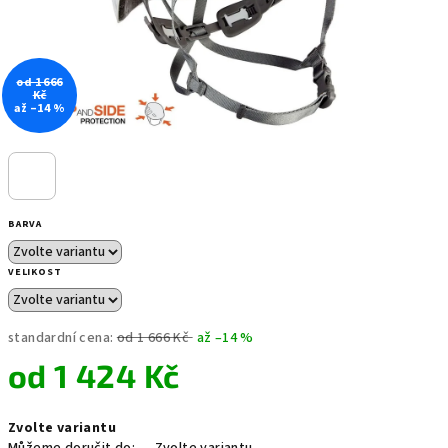
od 1 666
Kč
až –14 %
BARVA
VELIKOST
standardní cena:
od 1 666 Kč
až –14 %
od
1 424 Kč
Měrná
Zvolte variantu
cena: