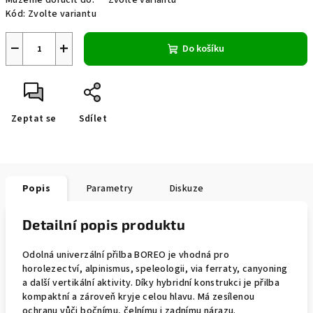
Můžeme doručit do:
Zvolte variantu
Kód:
Zvolte variantu
−
+
Do košíku
Zeptat se
Sdílet
Popis
Parametry
Diskuze
Detailní popis produktu
Odolná univerzální přilba BOREO je vhodná pro
horolezectví, alpinismus, speleologii, via ferraty, canyoning
a další vertikální aktivity. Díky hybridní konstrukci je přilba
kompaktní a zároveň kryje celou hlavu. Má zesílenou
ochranu vůči bočnímu, čelnímu i zadnímu nárazu.