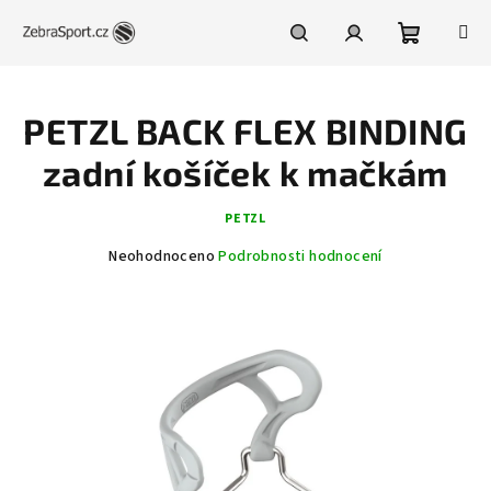
Přejít
na
obsah
Nákupní
Hledat
Přihlášení
PETZL BACK FLEX BINDING
košík
zadní košíček k mačkám
PETZL
Průměrné
Neohodnoceno
Podrobnosti hodnocení
hodnocení
produktu
je
0,0
z
5
hvězdiček.