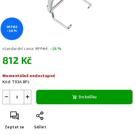
977 Kč
–16 %
standardní cena:
977 Kč
–16 %
812 Kč
Měrná
Momentálně nedostupné
cena:
Kód:
T03A BFL
−
+
Do košíku
Zeptat se
Sdílet