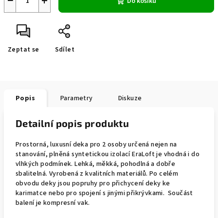
−
+
Do košíku
Zeptat se
Sdílet
Popis
Parametry
Diskuze
Detailní popis produktu
Prostorná, luxusní deka pro 2 osoby určená nejen na
stanování, plněná syntetickou izolací EraLoft je vhodná i do
vlhkých podmínek. Lehká, měkká, pohodlná a dobře
sbalitelná. Vyrobená z kvalitních materiálů. Po celém
obvodu deky jsou popruhy pro přichycení deky ke
karimatce nebo pro spojení s jinými přikrývkami. Součást
balení je kompresní vak.