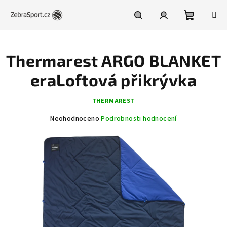
Přejít
na
obsah
Nákupní
Hledat
Přihlášení
Thermarest ARGO BLANKET
košík
eraLoftová přikrývka
THERMAREST
Průměrné
Neohodnoceno
Podrobnosti hodnocení
hodnocení
produktu
je
0,0
z
5
hvězdiček.