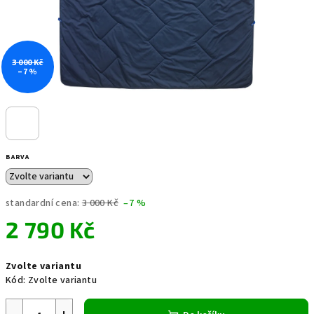
3 000 Kč
–7 %
BARVA
standardní cena:
3 000 Kč
–7 %
2 790 Kč
Měrná
Zvolte variantu
cena:
Kód:
Zvolte variantu