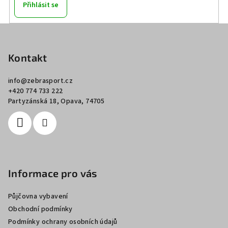
Přihlásit se
Z
á
p
Kontakt
a
info
@
zebrasport.cz
t
+420 774 733 222
í
Partyzánská 18, Opava, 74705
Informace pro vás
Půjčovna vybavení
Obchodní podmínky
Podmínky ochrany osobních údajů