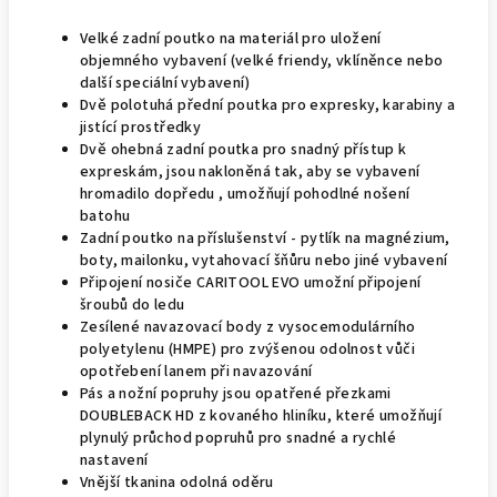
Velké zadní poutko na materiál pro uložení
objemného vybavení (velké friendy, vklíněnce nebo
další speciální vybavení)
Dvě polotuhá přední poutka pro expresky, karabiny a
jistící prostředky
Dvě ohebná zadní poutka pro snadný přístup k
expreskám, jsou nakloněná tak, aby se vybavení
hromadilo dopředu , umožňují pohodlné nošení
batohu
Zadní poutko na příslušenství - pytlík na magnézium,
boty, mailonku, vytahovací šňůru nebo jiné vybavení
Připojení nosiče CARITOOL EVO umožní připojení
šroubů do ledu
Zesílené navazovací body z vysocemodulárního
polyetylenu (HMPE) pro zvýšenou odolnost vůči
opotřebení lanem při navazování
Pás a nožní popruhy jsou opatřené přezkami
DOUBLEBACK HD z kovaného hliníku, které umožňují
plynulý průchod popruhů pro snadné a rychlé
nastavení
Vnější tkanina odolná oděru