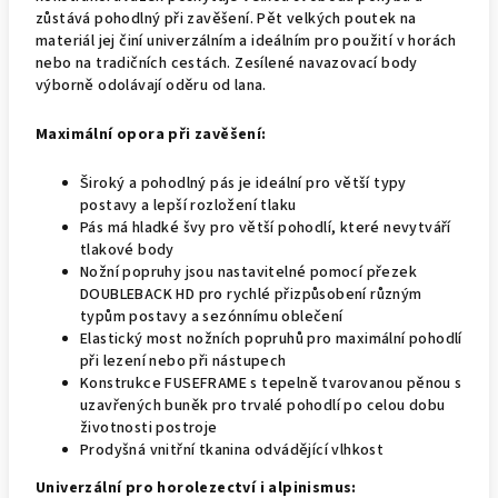
zůstává pohodlný při zavěšení. Pět velkých poutek na
materiál jej činí univerzálním a ideálním pro použití v horách
nebo na tradičních cestách. Zesílené navazovací body
výborně odolávají oděru od lana.
Maximální opora při zavěšení:
Široký a pohodlný pás je ideální pro větší typy
postavy a lepší rozložení tlaku
Pás má hladké švy pro větší pohodlí, které nevytváří
tlakové body
Nožní popruhy jsou nastavitelné pomocí přezek
DOUBLEBACK HD pro rychlé přizpůsobení různým
typům postavy a sezónnímu oblečení
Elastický most nožních popruhů pro maximální pohodlí
při lezení nebo při nástupech
Konstrukce FUSEFRAME s tepelně tvarovanou pěnou s
uzavřených buněk pro trvalé pohodlí po celou dobu
životnosti postroje
Prodyšná vnitřní tkanina odvádějící vlhkost
Univerzální pro horolezectví i alpinismus: