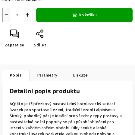
Kód:
Zvolte variantu
−
+
Do košíku
Zeptat se
Sdílet
Popis
Parametry
Diskuze
Detailní popis produktu
AQUILA je třípřezkový nastavitelný horolezecký sedací
úvazek pro sportovní lezení, tradiční lezení i alpinismus.
Široký, pohodlný pás je ideální pro všechny typy postavy a
nastavitelné nožní popruhy se přizpůsobí oblečení pro
lezení v každém ročním období. Díky tenké a lehké
konstrukci úvazek poskytuje velkou svobodu pohybu a