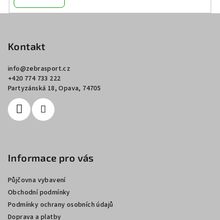
Z
á
p
Kontakt
a
info
@
zebrasport.cz
t
+420 774 733 222
í
Partyzánská 18, Opava, 74705
Informace pro vás
Půjčovna vybavení
Obchodní podmínky
Podmínky ochrany osobních údajů
Doprava a platby