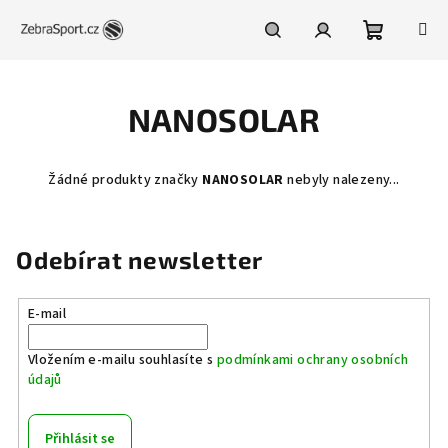
Přejít
na
obsah
Nákupní
Hledat
Přihlášení
NANOSOLAR
košík
Žádné produkty značky
NANOSOLAR
nebyly nalezeny...
Odebírat newsletter
E-mail
Vložením e-mailu souhlasíte s
podmínkami ochrany osobních
údajů
Přihlásit se