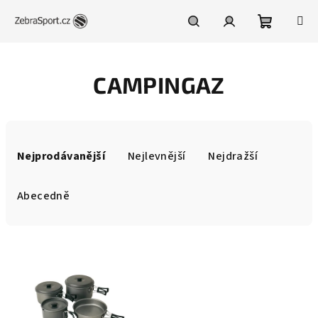
Přejít
na
obsah
Nákupní
Hledat
Přihlášení
CAMPINGAZ
košík
Ř
a
Nejprodávanější
Nejlevnější
Nejdražší
z
e
Abecedně
n
í
V
p
ý
r
p
o
i
d