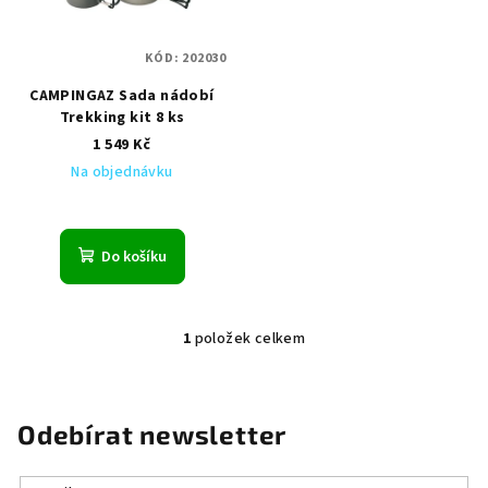
s
u
p
k
KÓD:
202030
r
t
CAMPINGAZ Sada nádobí
o
ů
Trekking kit 8 ks
d
1 549 Kč
u
Na objednávku
k
t
ů
Do košíku
1
položek celkem
O
v
l
á
Odebírat newsletter
d
a