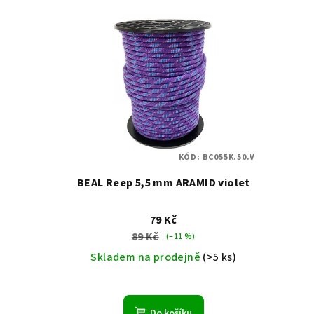
V
e
ý
n
p
í
i
p
s
r
p
o
KÓD:
BC055K.50.V
r
d
BEAL Reep 5,5 mm ARAMID violet
o
u
79 Kč
d
k
89 Kč
(–11 %)
u
Skladem na prodejně
(>5 ks)
t
k
ů
t
Do košíku