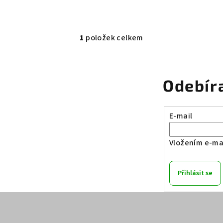
1
položek celkem
O
v
l
Odebír
á
d
a
E-mail
c
í
Vložením e-mai
p
r
Přihlásit se
v
k
y