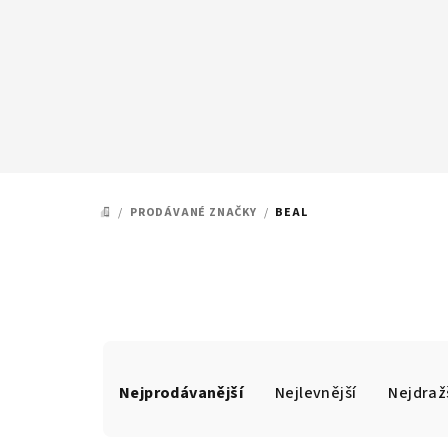
Přejít
na
obsah
/
PRODÁVANÉ ZNAČKY
/
BEAL
DOMŮ
Ř
Nejprodávanější
Nejlevnější
Nejdraž
a
z